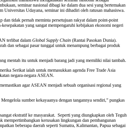
ukaan, seminar nasional dibagi ke dalam dua sesi yang bertemakan
niversitas Udayana, seminar ini dihadiri oleh ratusan mahasiswa.
an tidak pernah meminta persetujuan rakyat dalam point-point
tan-kesepakatan yang sangat mempengaruhi kebijakan ekonomi negeri
N terlibat dalam
Global Supply Chain
(Rantai Pasokan Dunia).
urah dan sebagai pasar tunggal untuk menampung berbagai produk
g mentah itu untuk menjadi barang jadi yang memiliki nilai tambah.
Amerika Serikat ialah untuk memasukkan agenda Free Trade Asia
ngkatan negara-negara ASEAN.
a memastikan agar ASEAN menjadi sebuah organisasi regional yang
ean. Mengelola sumber kekayaanya dengan tangannya sendiri,” pungkas
angat ekstratif ke masyarakat. Seperti yang diungkapkan oleh Teguh
idak mempertimbangkan kerusakan lingkungan dan pembangunan
atkan beberapa daerah seperti Sumatra, Kalimantan, Papua sebagai