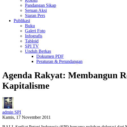
Kolom
Pandangan Sikap
Seruan Aksi
Siaran Pers
Publikasi
Buku
Galeri Foto
Infografis
Tabloid
SPI TV
Unduh Berkas
Dokumen PDF
Peraturan & Perundangan
Agenda Rakyat: Membangun Reg
Kapitalisme
admin SPI
Kamis, 17 November 2011
BALI. Serikat Petani Indonesia (SPI) bersama puluhan delegasi dari