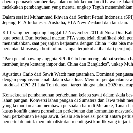
daerah pemasok sumber daya alam untuk kemudian di bawa ke Jakart
melakukan pembangunan yang merata, ungkap Teguh menambahkan
Dalam sesi ini Muhammad Ikhwan dari Serikat Petani Indonesia (SPI
Jepang, FTA Indonesia- Australia, FTA New Zealand dan lain-lain.
KTT yang berlangsung tanggal 17 November 2011 di Nusa Dua Bali j
para petani. Dari berbagai macam FTA yang telah diratifikasi oleh
menambahkan, saat perjanjian kerjasama dengan China “kita bisa meli
pertanian khususnya hortikultura sangat terpukul akibat dari pernjan
“Para petani bawang anggota SPI di Cirebon merugi akibat serbuan 
membanjirnya kentang impor dari China dan Banglades”, unkap M
Agustinus Carlo dari Sawit Watch mengutarakan, Dominasi penguasaa
dengan penguasaan tanah dalam skala luas. Menurut pengamatan sawi
produksi CPO 21 Juta Ton dengan target hingga tahun 2020 mencapa
Konsekuensi pembangunan perkebunan kelapa sawit dalam skala besar
lahan pangan. Konversi lahan pangan di Sumatera dan Jawa telah me
yang kemudian akan membawa persoalan baru di Merauke, Tanah Papu
kasus konflik antara perusahaan perkebunan dan komunitas masyaraka
baru perkebunan kelapa sawit. Selalu ada korelasi positif antara per
pemerintah untuk meminimalisir dan memitigasi konflik yang terjadi.