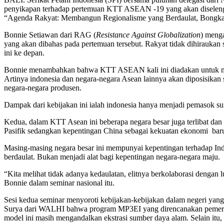
penyikapan terhadap pertemuan KTT ASEAN -19 yang akan diselengg
“Agenda Rakyat: Membangun Regionalisme yang Berdaulat, Bongkar d
Bonnie Setiawan dari RAG (
Resistance Against Globalization
) meng
yang akan dibahas pada pertemuan tersebut. Rakyat tidak dihiraukan
ini ke depan.
Bonnie menambahkan bahwa KTT ASEAN kali ini diadakan untuk me
Artinya indonesia dan negara-negara Asean lainnya akan diposisika
negara-negara produsen.
Dampak dari kebijakan ini ialah indonesia hanya menjadi pemasok su
Kedua, dalam KTT Asean ini beberapa negara besar juga terlibat da
Pasifik sedangkan kepentingan China sebagai kekuatan ekonomi ba
Masing-masing negara besar ini mempunyai kepentingan terhadap Ind
berdaulat. Bukan menjadi alat bagi kepentingan negara-negara maju.
“Kita melihat tidak adanya kedaulatan, elitnya berkolaborasi dengan
Bonnie dalam seminar nasional itu.
Sesi kedua seminar menyoroti kebijakan-kebijakan dalam negeri yang 
Surya dari WALHI bahwa program MP3EI yang direncanakan pemerin
model ini masih mengandalkan ekstrasi sumber daya alam. Selain i