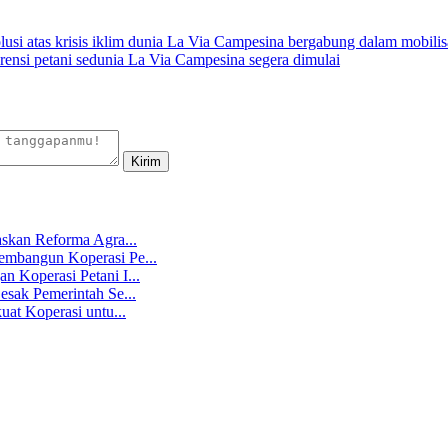
La Via Campesina bergabung dalam mobilisas
ensi petani sedunia La Via Campesina segera dimulai
skan Reforma Agra...
mbangun Koperasi Pe...
 Koperasi Petani I...
sak Pemerintah Se...
at Koperasi untu...