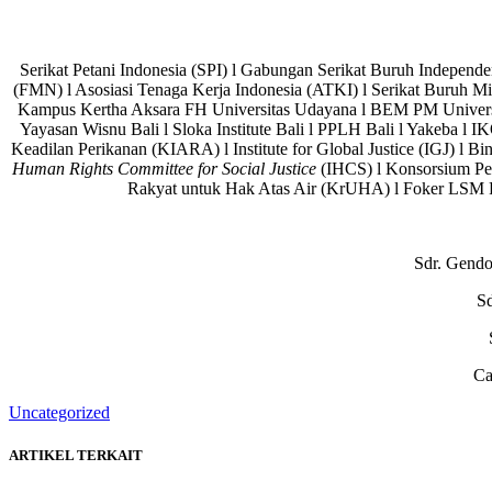
Serikat Petani Indonesia (SPI) l Gabungan Serikat Buruh Independ
(FMN) l Asosiasi Tenaga Kerja Indonesia (ATKI) l Serikat Buruh Mig
Kampus Kertha Aksara FH Universitas Udayana l BEM PM Univers
Yayasan Wisnu Bali l Sloka Institute Bali l PPLH Bali l Yakeba l 
Keadilan Perikanan (KIARA) l Institute for Global Justice (IGJ) l Bi
Human Rights Committee for Social Justice
(IHCS) l Konsorsium Pe
Rakyat untuk Hak Atas Air (KrUHA) l Foker LSM P
Sdr. Gend
S
Ca
Uncategorized
ARTIKEL TERKAIT