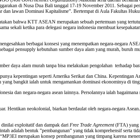
arakan di Nusa Dua Bali tanggal 17-19 November 2011. Sebagai pemb
an lawan Dominasi Kapitalisme”. Bertempat di Aula Fakultas Hukum U
atakan bahwa KTT ASEAN merupakan sebuah pertemuan yang tertutup d
 sama sekali ketika para delegasi negara indonesia membuat kesepaka
ngesahkan berbagai konsesi yang menempatkan negara-negara ASEA
n sebagai pensupply kebutuhan sumber daya alam yang murah, buruh m
mber daya alam murah tanpa bisa melakukan pengolahan terhadap baran
n punya kepentingan seperti Amerika Serikat dan China. Kepentingan 
ru yang bangkit ialah untuk mengamankan dominasi ekonominya di ti
onesia dan negara-negara asean lainnya. Persolannya ialah bagaiman
 luar. Hentikan neokolonial, biarkan berdaulat oleh negara-negara As
dinilai exploitatif dan dampak dari
Free Trade Agreement
(FTA) yang s
tah adalah bentuk ”pembangunan” yang tidak komprehensif serta t
tu, “MP3EI merupakan konsep pembangunan yang timpang karena menemp