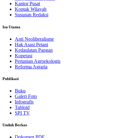
Kantor Pusat
Kontak Wilayah
Susunan Redaksi
Isu Utama
Anti Neoliberalisme
Hak Asasi Petani
Kedaulatan Pangan
Koperasi
Pertanian Agroekologis
Reforma Agraria
Publikasi
Buku
Galeri Foto
Infografis
Tabloid
SPI TV
Unduh Berkas
Dokumen PDF