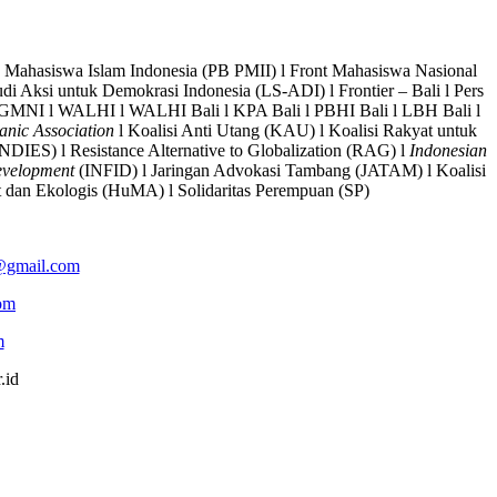
an Mahasiswa Islam Indonesia (PB PMII) l Front Mahasiswa Nasional
di Aksi untuk Demokrasi Indonesia (LS-ADI) l Frontier – Bali l Pers
GMNI l WALHI l WALHI Bali l KPA Bali l PBHI Bali l LBH Bali l
anic Association
l Koalisi Anti Utang (KAU) l Koalisi Rakyat untuk
(INDIES) l Resistance Alternative to Globalization (RAG) l
Indonesian
evelopment
(INFID) l Jaringan Advokasi Tambang (JATAM) l Koalisi
dan Ekologis (HuMA) l Solidaritas Perempuan (SP)
@gmail.com
om
m
.id