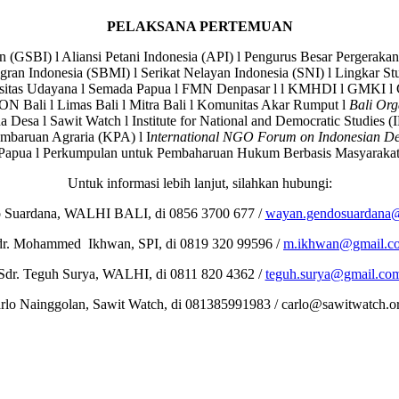
PELAKSANA PERTEMUAN
en (GSBI) l Aliansi Petani Indonesia (API) l Pengurus Besar Pergerak
ran Indonesia (SBMI) l Serikat Nelayan Indonesia (SNI) l Lingkar Stu
itas Udayana l Semada Papua l FMN Denpasar l l KMHDI l GMKI l 
IKON Bali l Limas Bali l Mitra Bali l Komunitas Akar Rumput l
Bali Org
na Desa l Sawit Watch l Institute for National and Democratic Studies 
mbaruan Agraria (KPA) l I
nternational NGO Forum on Indonesian D
apua l Perkumpulan untuk Pembaharuan Hukum Berbasis Masyarakat 
Untuk informasi lebih lanjut, silahkan hubungi:
o Suardana, WALHI BALI, di 0856 3700 677 /
wayan.gendosuardana
dr. Mohammed Ikhwan, SPI, di 0819 320 99596 /
m.ikhwan@gmail.c
Sdr. Teguh Surya, WALHI, di 0811 820 4362 /
teguh.surya@gmail.co
rlo Nainggolan, Sawit Watch, di 081385991983 / carlo@sawitwatch.or