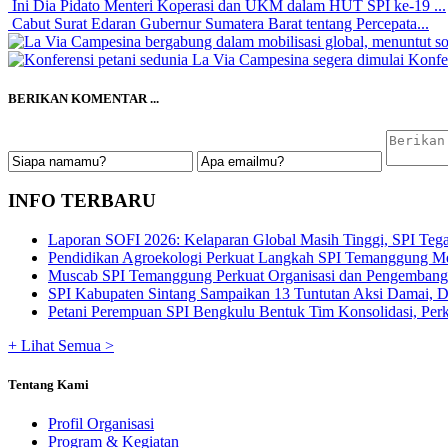
Ini Dia Pidato Menteri Koperasi dan UKM dalam HUT SPI ke-19 ...
Cabut Surat Edaran Gubernur Sumatera Barat tentang Percepata...
Konfer
BERIKAN KOMENTAR ...
INFO TERBARU
Laporan SOFI 2026: Kelaparan Global Masih Tinggi, SPI Tega
Pendidikan Agroekologi Perkuat Langkah SPI Temanggung Me
Muscab SPI Temanggung Perkuat Organisasi dan Pengembangan
SPI Kabupaten Sintang Sampaikan 13 Tuntutan Aksi Damai, De
Petani Perempuan SPI Bengkulu Bentuk Tim Konsolidasi, Perku
+ Lihat Semua >
Tentang Kami
Profil Organisasi
Program & Kegiatan