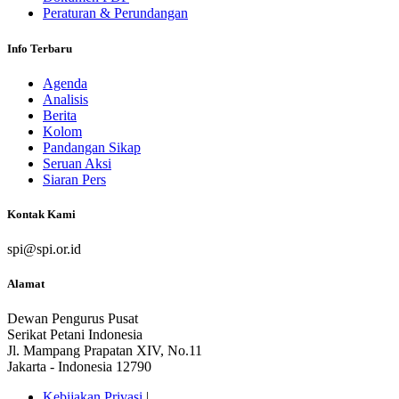
Peraturan & Perundangan
Info Terbaru
Agenda
Analisis
Berita
Kolom
Pandangan Sikap
Seruan Aksi
Siaran Pers
Kontak Kami
spi@spi.or.id
Alamat
Dewan Pengurus Pusat
Serikat Petani Indonesia
Jl. Mampang Prapatan XIV, No.11
Jakarta - Indonesia 12790
Kebijakan Privasi
|