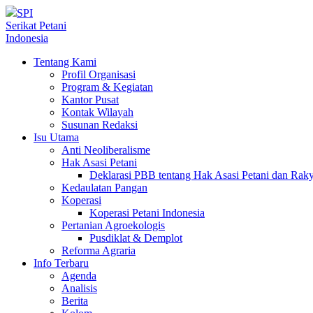
SPI
Serikat Petani
Indonesia
Tentang Kami
Profil Organisasi
Program & Kegiatan
Kantor Pusat
Kontak Wilayah
Susunan Redaksi
Isu Utama
Anti Neoliberalisme
Hak Asasi Petani
Deklarasi PBB tentang Hak Asasi Petani dan Ra
Kedaulatan Pangan
Koperasi
Koperasi Petani Indonesia
Pertanian Agroekologis
Pusdiklat & Demplot
Reforma Agraria
Info Terbaru
Agenda
Analisis
Berita