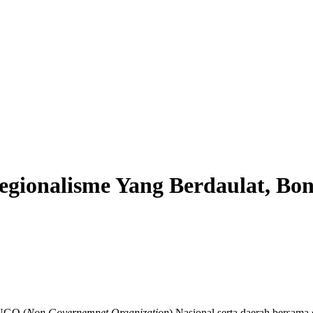
ionalisme Yang Berdaulat, Bo
 NGO (
Non Governemnet Organization
) Nasional serta daerah bersama