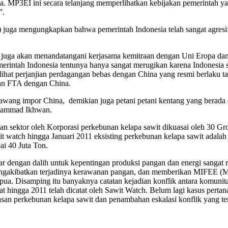
a. MP3EI ini secara telanjang memperlihatkan kebijakan pemerintah y
”.
) juga mengungkapkan bahwa pemerintah Indonesia telah sangat agresi
uga akan menandatangani kerjasama kemitraan dengan Uni Eropa dan 
 pemerintah Indonesia tentunya hanya sangat merugikan karena Indone
hat perjanjian perdagangan bebas dengan China yang resmi berlaku tah
jian FTA dengan China.
bawang impor China, demikian juga petani petani kentang yang berada
uhammad Ikhwan.
n sektor oleh Korporasi perkebunan kelapa sawit dikuasai oleh 30 Gr
t watch hingga Januari 2011 eksisting perkebunan kelapa sawit adala
i 40 Juta Ton.
 dengan dalih untuk kepentingan produksi pangan dan energi sangat r
ngakibatkan terjadinya kerawanan pangan, dan memberikan MIFEE (Mer
a. Disamping itu banyaknya catatan kejadian konflik antara komunit
t hingga 2011 telah dicatat oleh Sawit Watch. Belum lagi kasus pertan
luasan perkebunan kelapa sawit dan penambahan eskalasi konflik yang te