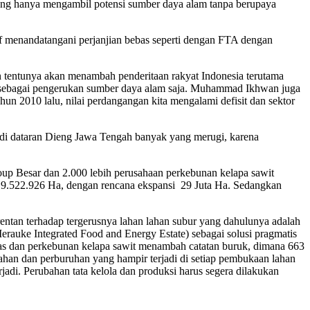
ang hanya mengambil potensi sumber daya alam tanpa berupaya
f menandatangani perjanjian bebas seperti dengan FTA dengan
tentunya akan menambah penderitaan rakyat Indonesia terutama
sia sebagai pengerukan sumber daya alam saja. Muhammad Ikhwan juga
un 2010 lalu, nilai perdangangan kita mengalami defisit dan sektor
 di dataran Dieng Jawa Tengah banyak yang merugi, karena
oup Besar dan 2.000 lebih perusahaan perkebunan kelapa sawit
h 9.522.926 Ha, dengan rencana ekspansi 29 Juta Ha. Sedangkan
entan terhadap tergerusnya lahan lahan subur yang dahulunya adalah
auke Integrated Food and Energy Estate) sebagai solusi pragmatis
as dan perkebunan kelapa sawit menambah catatan buruk, dimana 663
ahan dan perburuhan yang hampir terjadi di setiap pembukaan lahan
rjadi. Perubahan tata kelola dan produksi harus segera dilakukan