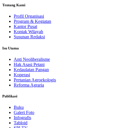
Tentang Kami
Profil Organisasi
Program & Kegiatan
Kantor Pusat
Kontak Wilayah
Susunan Redaksi
Isu Utama
Anti Neoliberalisme
Hak Asasi Petani
Kedaulatan Pangan
Koperasi
Pertanian Agroekologis
Reforma Agraria
Publikasi
Buku
Galeri Foto
Infografis
Tabloid
SPI TV