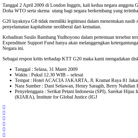
Tanggal 2 April 2009 di London Inggris, kali kedua negara anggota
Doha WTO serta skema utang bagi negara berkembang yang terimbas d
G20 layaknya G8 tidak memiliki legitimasi dalam menentukan nasib rak
penyelamatan kapitalisme neoliberal dari kematian.
Kehadiran Susilo Bambang Yudhoyono dalam pertemuan tersebut terut
Expenditure Support Fund hanya akan melanggengkan ketergantungan
Negara ini.
Sebagai respon kritis terhadap KTT G20 maka kami mengadakan disk
Tanggal : Selasa, 31 Maret 2009
Waktu : Pukul 12.30 WIB – selesai
Tempat : Hotel ACACIA JAKARTA, Jl. Kramat Raya 81 Jakar
Nara Sumber : Dani Setiawan, Henry Saragih, Berry Nahdian 
Penyelenggara : Serikat Petani Indonesia (SPI), Sarekat Hij
(KIARA), Institute for Global Justice (IGJ