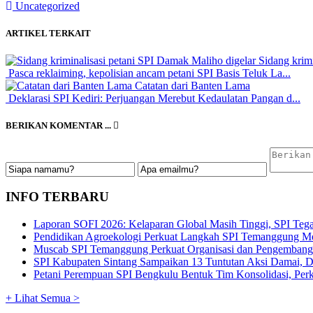
Uncategorized
ARTIKEL TERKAIT
Sidang krimi
Pasca reklaiming, kepolisian ancam petani SPI Basis Teluk La...
Catatan dari Banten Lama
Deklarasi SPI Kediri: Perjuangan Merebut Kedaulatan Pangan d...
BERIKAN KOMENTAR ...
INFO TERBARU
Laporan SOFI 2026: Kelaparan Global Masih Tinggi, SPI Tega
Pendidikan Agroekologi Perkuat Langkah SPI Temanggung Me
Muscab SPI Temanggung Perkuat Organisasi dan Pengembangan
SPI Kabupaten Sintang Sampaikan 13 Tuntutan Aksi Damai, De
Petani Perempuan SPI Bengkulu Bentuk Tim Konsolidasi, Perku
+ Lihat Semua >