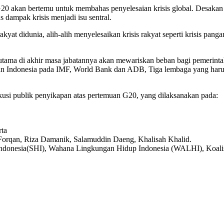
 G20 akan bertemu untuk membahas penyelesaian krisis global. Desak
ampak krisis menjadi isu sentral.
yat didunia, alih-alih menyelesaikan krisis rakyat seperti krisis pang
ama di akhir masa jabatannya akan mewariskan beban bagi pemerintah s
 Indonesia pada IMF, World Bank dan ADB, Tiga lembaga yang harus 
usi publik penyikapan atas pertemuan G20, yang dilaksanakan pada:
ta
Forqan, Riza Damanik, Salamuddin Daeng, Khalisah Khalid.
au Indonesia(SHI), Wahana Lingkungan Hidup Indonesia (WALHI), Koal