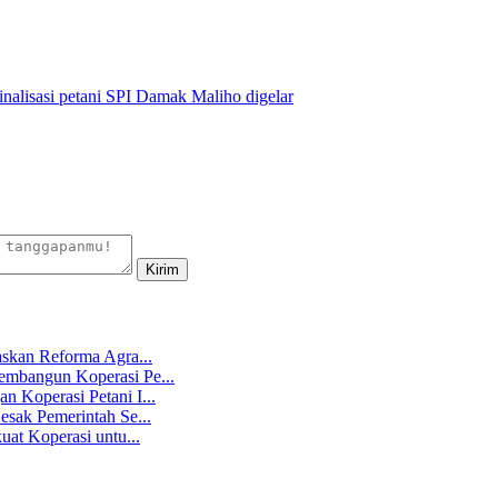
nalisasi petani SPI Damak Maliho digelar
skan Reforma Agra...
mbangun Koperasi Pe...
 Koperasi Petani I...
sak Pemerintah Se...
at Koperasi untu...