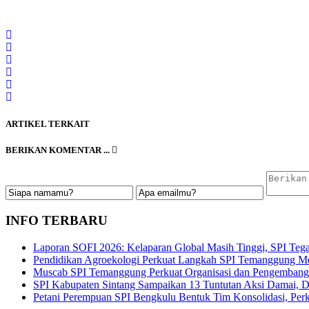
ARTIKEL TERKAIT
BERIKAN KOMENTAR ...
INFO TERBARU
Laporan SOFI 2026: Kelaparan Global Masih Tinggi, SPI Tega
Pendidikan Agroekologi Perkuat Langkah SPI Temanggung Me
Muscab SPI Temanggung Perkuat Organisasi dan Pengembangan
SPI Kabupaten Sintang Sampaikan 13 Tuntutan Aksi Damai, De
Petani Perempuan SPI Bengkulu Bentuk Tim Konsolidasi, Perku