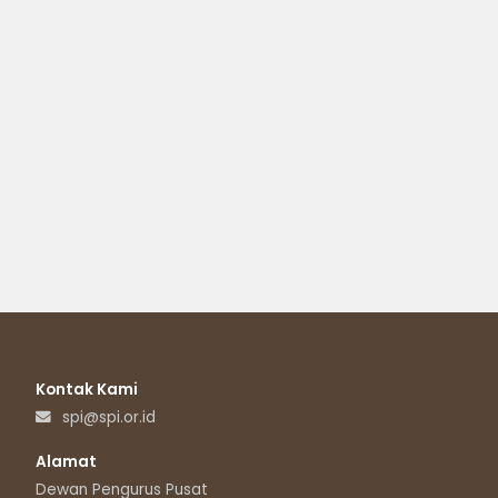
Kontak Kami
spi@spi.or.id
Alamat
Dewan Pengurus Pusat