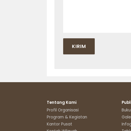
Tentang Kami
Publ
Profil Organisasi
Buku
Program & Kegiatan
Gale
Kantor Pusat
Info