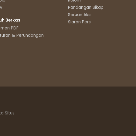
oid
Kolom
TV
Pandangan Sikap
Seruan Aksi
uh Berkas
Siaran Pers
umen PDF
turan & Perundangan
ta Situs