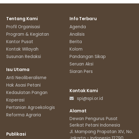
Tentang Kami
Info Terbaru
Profil Organisasi
Agenda
Program & Kegiatan
Analisis
Kantor Pusat
Berita
Kontak Wilayah
Kolom
Susunan Redaksi
Pandangan Sikap
Seruan Aksi
Isu Utama
Siaran Pers
Anti Neoliberalisme
Hak Asasi Petani
Kontak Kami
Kedaulatan Pangan
spi@spi.or.id
Koperasi
Pertanian Agroekologis
Alamat
Reforma Agraria
Dewan Pengurus Pusat
Serikat Petani Indonesia
Jl. Mampang Prapatan XIV, No.11
Publikasi
Jakarta - Indonesia 12790