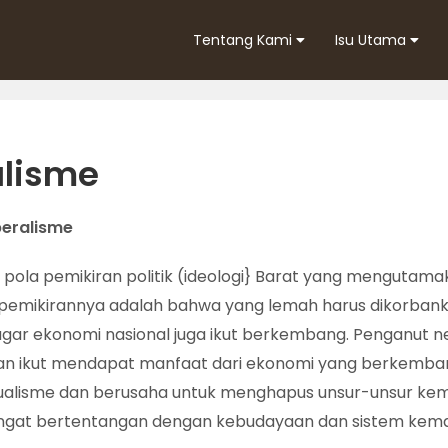
Tentang Kami
Isu Utama
alisme
beralisme
 pola pemikiran politik (ideologi} Barat yang menguta
 pemikirannya adalah bahwa yang lemah harus dikorbank
ar ekonomi nasional juga ikut berkembang. Penganut 
an ikut mendapat manfaat dari ekonomi yang berkembang 
ividualisme dan berusaha untuk menghapus unsur-unsur k
sangat bertentangan dengan kebudayaan dan sistem kema