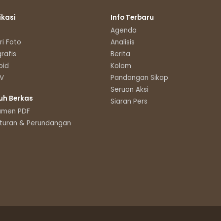
ikasi
Info Terbaru
Agenda
ri Foto
Analisis
grafis
Berita
oid
Kolom
TV
Pandangan Sikap
Seruan Aksi
uh Berkas
Siaran Pers
umen PDF
turan & Perundangan