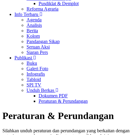
Pusdiklat & Demplot
Reforma Agraria
Info Terbaru
Agenda
Analisis
Berita
Kolom
Pandangan Sikap
Seruan Aksi
Siaran Pers
Publikasi
Buku
Galeri Foto
Infografis
Tabloid
SPI TV
Unduh Berkas
Dokumen PDF
Peraturan & Perundangan
Peraturan & Perundangan
Silahkan unduh peraturan dan perundangan yang berkaitan dengan