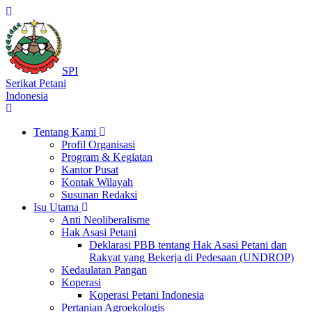
SPI
Serikat Petani
Indonesia
Tentang Kami
Profil Organisasi
Program & Kegiatan
Kantor Pusat
Kontak Wilayah
Susunan Redaksi
Isu Utama
Anti Neoliberalisme
Hak Asasi Petani
Deklarasi PBB tentang Hak Asasi Petani dan
Rakyat yang Bekerja di Pedesaan (UNDROP)
Kedaulatan Pangan
Koperasi
Koperasi Petani Indonesia
Pertanian Agroekologis