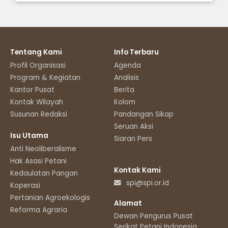
Tentang Kami
Info Terbaru
Profil Organisasi
Agenda
Program & Kegiatan
Analisis
Kantor Pusat
Berita
Kontak Wilayah
Kolom
Susunan Redaksi
Pandangan Sikap
Seruan Aksi
Isu Utama
Siaran Pers
Anti Neoliberalisme
Hak Asasi Petani
Kontak Kami
Kedaulatan Pangan
spi@spi.or.id
Koperasi
Pertanian Agroekologis
Alamat
Reforma Agraria
Dewan Pengurus Pusat
Serikat Petani Indonesia