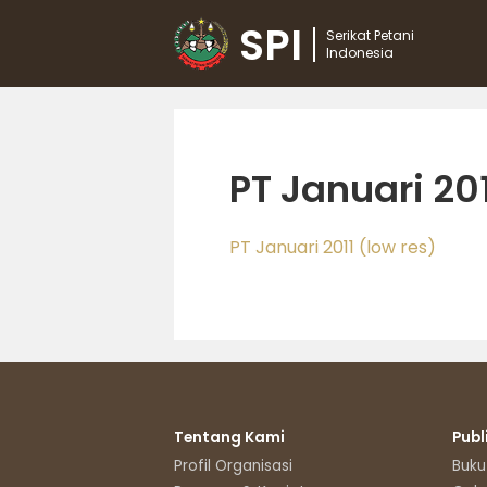
SPI
Serikat Petani
Indonesia
PT Januari 201
PT Januari 2011 (low res)
Tentang Kami
Publ
Profil Organisasi
Buku