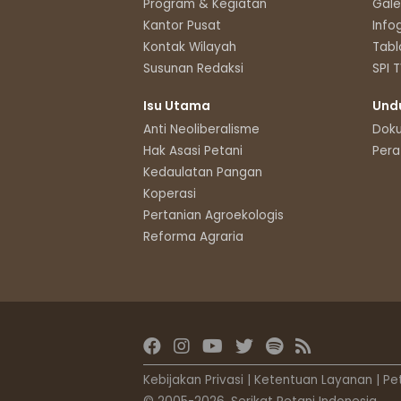
Program & Kegiatan
Gale
Kantor Pusat
Info
Kontak Wilayah
Tabl
Susunan Redaksi
SPI 
Isu Utama
Und
Anti Neoliberalisme
Dok
Hak Asasi Petani
Pera
Kedaulatan Pangan
Koperasi
Pertanian Agroekologis
Reforma Agraria
Kebijakan Privasi
|
Ketentuan Layanan
|
Pe