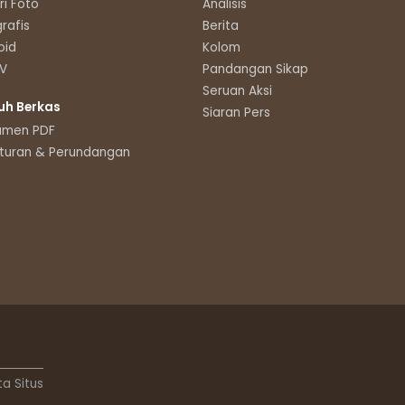
ri Foto
Analisis
grafis
Berita
oid
Kolom
TV
Pandangan Sikap
Seruan Aksi
uh Berkas
Siaran Pers
umen PDF
turan & Perundangan
ta Situs