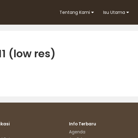
Tentang Kami
Isu Utama
1 (low res)
ikasi
Info Terbaru
Agenda