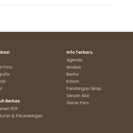
ikasi
Info Terbaru
Agenda
ri Foto
Analisis
grafis
Berita
oid
Kolom
TV
Pandangan Sikap
Seruan Aksi
uh Berkas
Siaran Pers
umen PDF
turan & Perundangan