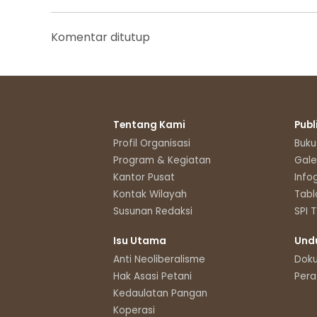
Komentar ditutup
Tentang Kami
Publ
Profil Organisasi
Buku
Program & Kegiatan
Gale
Kantor Pusat
Info
Kontak Wilayah
Tabl
Susunan Redaksi
SPI 
Isu Utama
Und
Anti Neoliberalisme
Dok
Hak Asasi Petani
Pera
Kedaulatan Pangan
Koperasi