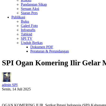
Kolom
Pandangan Sikap
Seruan Aksi
Siaran Pers
Publikasi
Buku
Galeri Foto
Infografis
Tabloid
SPI TV
Unduh Berkas
Dokumen PDF
Peraturan & Perundangan
SPI Ogan Komering Ilir Gelar 
admin SPI
Senin, 14 Juli 2025
OGAN KOMERING ILIR. Serikat Petani Indonesia (SPI) Kabupaten O