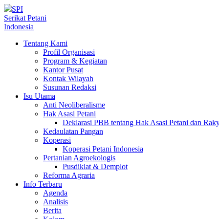
SPI
Serikat Petani
Indonesia
Tentang Kami
Profil Organisasi
Program & Kegiatan
Kantor Pusat
Kontak Wilayah
Susunan Redaksi
Isu Utama
Anti Neoliberalisme
Hak Asasi Petani
Deklarasi PBB tentang Hak Asasi Petani dan Ra
Kedaulatan Pangan
Koperasi
Koperasi Petani Indonesia
Pertanian Agroekologis
Pusdiklat & Demplot
Reforma Agraria
Info Terbaru
Agenda
Analisis
Berita