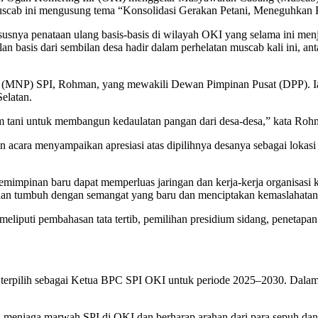
cab ini mengusung tema “Konsolidasi Gerakan Petani, Meneguhkan B
usnya penataan ulang basis-basis di wilayah OKI yang selama ini menj
n basis dari sembilan desa hadir dalam perhelatan muscab kali ini, a
 (MNP) SPI, Rohman, yang mewakili Dewan Pimpinan Pusat (DPP). Ia me
Selatan.
aum tani untuk membangun kedaulatan pangan dari desa-desa,” kata Ro
 acara menyampaikan apresiasi atas dipilihnya desanya sebagai lokasi
mimpinan baru dapat memperluas jaringan dan kerja-kerja organisasi k
up dan tumbuh dengan semangat yang baru dan menciptakan kemaslahatan
eliputi pembahasan tata tertib, pemilihan presidium sidang, penetap
smi terpilih sebagai Ketua BPC SPI OKI untuk periode 2025–2030. D
ya menjaga marwah SPI di OKI dan berharap arahan dari para sepuh da