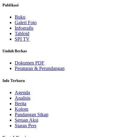
Publikasi
Buku
Galeri Foto
Infografis
Tabloid
SPI TV
Unduh Berkas
Dokumen PDF
Peraturan & Perundangan
Info Terbaru
Agenda
Analisis
Berita
Kolom
Pandangan Sikap
Seruan Aksi
Siaran Pers