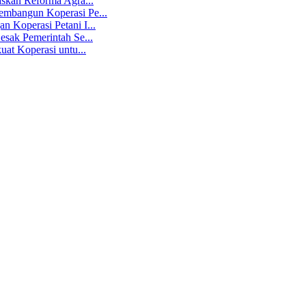
skan Reforma Agra...
mbangun Koperasi Pe...
 Koperasi Petani I...
sak Pemerintah Se...
at Koperasi untu...