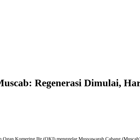
Muscab: Regenerasi Dimulai, Ha
gan Komering Ilir (OKI) menggelar Musyawarah Cabang (Muscab) ke-