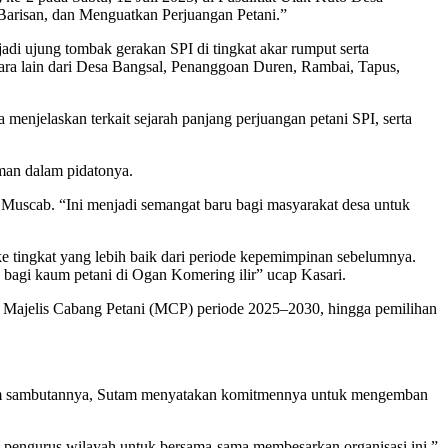
arisan, dan Menguatkan Perjuangan Petani.”
adi ujung tombak gerakan SPI di tingkat akar rumput serta
ntara lain dari Desa Bangsal, Penanggoan Duren, Rambai, Tapus,
njelaskan terkait sejarah panjang perjuangan petani SPI, serta
hman dalam pidatonya.
 Muscab. “Ini menjadi semangat baru bagi masyarakat desa untuk
e tingkat yang lebih baik dari periode kepemimpinan sebelumnya.
 bagi kaum petani di Ogan Komering ilir” ucap Kasari.
an Majelis Cabang Petani (MCP) periode 2025–2030, hingga pemilihan
alam sambutannya, Sutam menyatakan komitmennya untuk mengemban
n pengurus wilayah untuk bersama-sama membesarkan organisasi ini,”