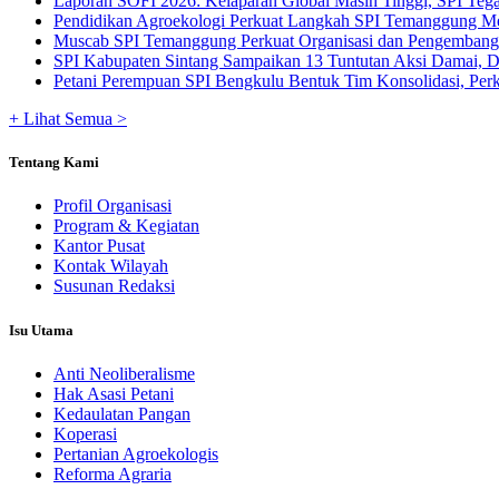
Laporan SOFI 2026: Kelaparan Global Masih Tinggi, SPI Tega
Pendidikan Agroekologi Perkuat Langkah SPI Temanggung Me
Muscab SPI Temanggung Perkuat Organisasi dan Pengembangan
SPI Kabupaten Sintang Sampaikan 13 Tuntutan Aksi Damai, De
Petani Perempuan SPI Bengkulu Bentuk Tim Konsolidasi, Perku
+ Lihat Semua >
Tentang Kami
Profil Organisasi
Program & Kegiatan
Kantor Pusat
Kontak Wilayah
Susunan Redaksi
Isu Utama
Anti Neoliberalisme
Hak Asasi Petani
Kedaulatan Pangan
Koperasi
Pertanian Agroekologis
Reforma Agraria