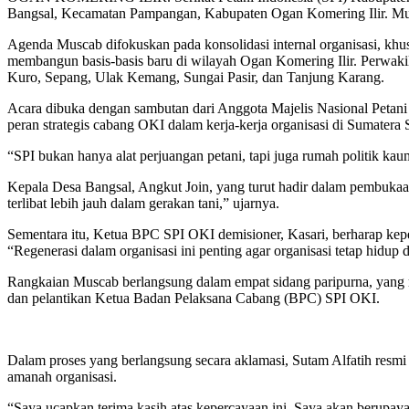
Bangsal, Kecamatan Pampangan, Kabupaten Ogan Komering Ilir. Mus
Agenda Muscab difokuskan pada konsolidasi internal organisasi, khus
membangun basis-basis baru di wilayah Ogan Komering Ilir. Perwakila
Kuro, Sepang, Ulak Kemang, Sungai Pasir, dan Tanjung Karang.
Acara dibuka dengan sambutan dari Anggota Majelis Nasional Petani
peran strategis cabang OKI dalam kerja-kerja organisasi di Sumatera 
“SPI bukan hanya alat perjuangan petani, tapi juga rumah politik k
Kepala Desa Bangsal, Angkut Join, yang turut hadir dalam pembukaan
terlibat lebih jauh dalam gerakan tani,” ujarnya.
Sementara itu, Ketua BPC SPI OKI demisioner, Kasari, berharap kepe
“Regenerasi dalam organisasi ini penting agar organisasi tetap hid
Rangkaian Muscab berlangsung dalam empat sidang paripurna, yang m
dan pelantikan Ketua Badan Pelaksana Cabang (BPC) SPI OKI.
Dalam proses yang berlangsung secara aklamasi, Sutam Alfatih re
amanah organisasi.
“Saya ucapkan terima kasih atas kepercayaan ini. Saya akan berupa