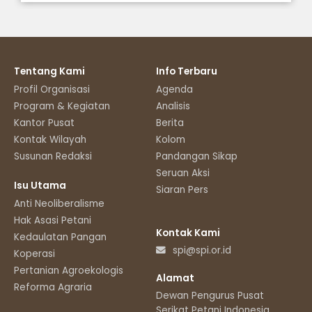
Tentang Kami
Info Terbaru
Profil Organisasi
Agenda
Program & Kegiatan
Analisis
Kantor Pusat
Berita
Kontak Wilayah
Kolom
Susunan Redaksi
Pandangan Sikap
Seruan Aksi
Isu Utama
Siaran Pers
Anti Neoliberalisme
Hak Asasi Petani
Kontak Kami
Kedaulatan Pangan
spi@spi.or.id
Koperasi
Pertanian Agroekologis
Alamat
Reforma Agraria
Dewan Pengurus Pusat
Serikat Petani Indonesia