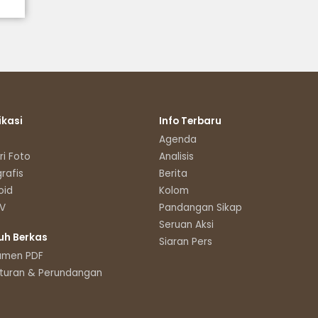
ikasi
Info Terbaru
Agenda
ri Foto
Analisis
grafis
Berita
oid
Kolom
TV
Pandangan Sikap
Seruan Aksi
uh Berkas
Siaran Pers
umen PDF
turan & Perundangan