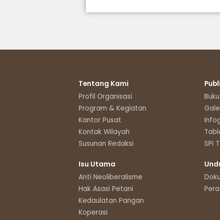
Tentang Kami
Publ
Profil Organisasi
Buku
Program & Kegiatan
Gale
Kantor Pusat
Info
Kontak Wilayah
Tabl
Susunan Redaksi
SPI 
Isu Utama
Und
Anti Neoliberalisme
Dok
Hak Asasi Petani
Pera
Kedaulatan Pangan
Koperasi