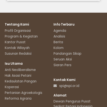
Tentang Kami
Info Terbaru
Profil Organisasi
Agenda
Program & Kegiatan
Analisis
Kantor Pusat
Berita
Kontak Wilayah
Kolom
Susunan Redaksi
Pandangan Sikap
Seruan Aksi
Isu Utama
Siaran Pers
Anti Neoliberalisme
Hak Asasi Petani
Kontak Kami
Kedaulatan Pangan
spi@spi.or.id
Koperasi
Pertanian Agroekologis
Alamat
Reforma Agraria
Dewan Pengurus Pusat
Serikat Petani Indonesia