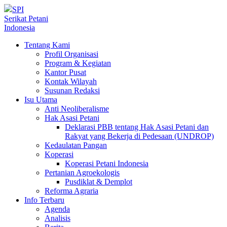
SPI
Serikat Petani
Indonesia
Tentang Kami
Profil Organisasi
Program & Kegiatan
Kantor Pusat
Kontak Wilayah
Susunan Redaksi
Isu Utama
Anti Neoliberalisme
Hak Asasi Petani
Deklarasi PBB tentang Hak Asasi Petani dan
Rakyat yang Bekerja di Pedesaan (UNDROP)
Kedaulatan Pangan
Koperasi
Koperasi Petani Indonesia
Pertanian Agroekologis
Pusdiklat & Demplot
Reforma Agraria
Info Terbaru
Agenda
Analisis