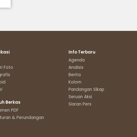
ikasi
Info Terbaru
Agenda
ri Foto
Analisis
grafis
Berita
oid
Kolom
TV
Pandangan Sikap
Seruan Aksi
uh Berkas
Siaran Pers
umen PDF
turan & Perundangan