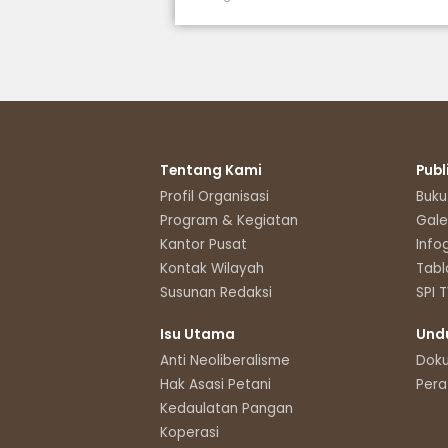
Tentang Kami
Publ
Profil Organisasi
Buku
Program & Kegiatan
Gale
Kantor Pusat
Info
Kontak Wilayah
Tabl
Susunan Redaksi
SPI 
Isu Utama
Und
Anti Neoliberalisme
Dok
Hak Asasi Petani
Pera
Kedaulatan Pangan
Koperasi