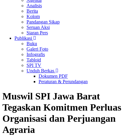
Agenda
Analisis
Berita
Kolom
Pandangan Sikap
Seruan Aksi
Siaran Pers
Publikasi
Buku
Galeri Foto
Infografis
Tabloid
SPI TV
Unduh Berkas
Dokumen PDF
Peraturan & Perundangan
Muswil SPI Jawa Barat
Tegaskan Komitmen Perluas
Organisasi dan Perjuangan
Agraria