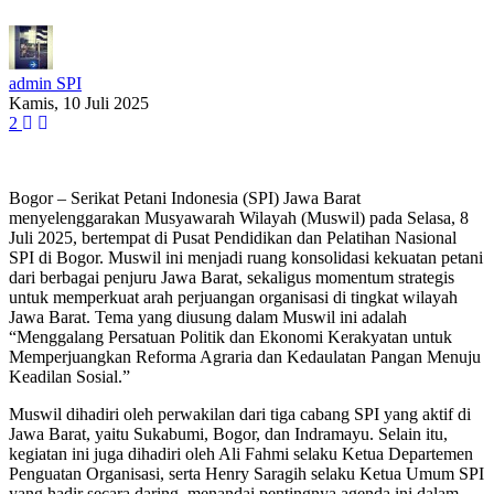
admin SPI
Kamis, 10 Juli 2025
2
Bogor – Serikat Petani Indonesia (SPI) Jawa Barat
menyelenggarakan Musyawarah Wilayah (Muswil) pada Selasa, 8
Juli 2025, bertempat di Pusat Pendidikan dan Pelatihan Nasional
SPI di Bogor. Muswil ini menjadi ruang konsolidasi kekuatan petani
dari berbagai penjuru Jawa Barat, sekaligus momentum strategis
untuk memperkuat arah perjuangan organisasi di tingkat wilayah
Jawa Barat. Tema yang diusung dalam Muswil ini adalah
“Menggalang Persatuan Politik dan Ekonomi Kerakyatan untuk
Memperjuangkan Reforma Agraria dan Kedaulatan Pangan Menuju
Keadilan Sosial.”
Muswil dihadiri oleh perwakilan dari tiga cabang SPI yang aktif di
Jawa Barat, yaitu Sukabumi, Bogor, dan Indramayu. Selain itu,
kegiatan ini juga dihadiri oleh Ali Fahmi selaku Ketua Departemen
Penguatan Organisasi, serta Henry Saragih selaku Ketua Umum SPI
yang hadir secara daring, menandai pentingnya agenda ini dalam