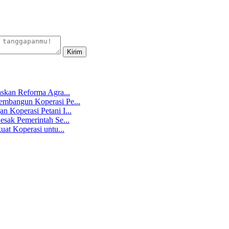
skan Reforma Agra...
mbangun Koperasi Pe...
 Koperasi Petani I...
sak Pemerintah Se...
at Koperasi untu...