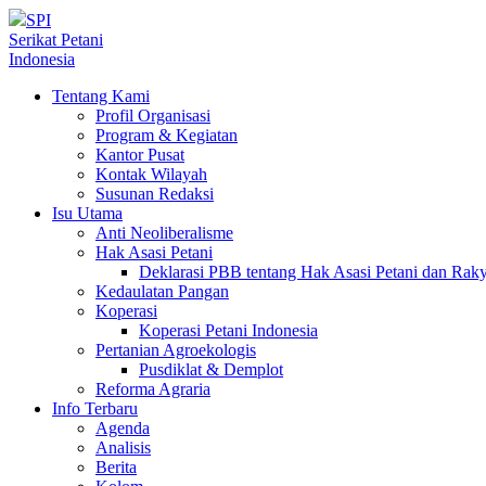
SPI
Serikat Petani
Indonesia
Tentang Kami
Profil Organisasi
Program & Kegiatan
Kantor Pusat
Kontak Wilayah
Susunan Redaksi
Isu Utama
Anti Neoliberalisme
Hak Asasi Petani
Deklarasi PBB tentang Hak Asasi Petani dan Ra
Kedaulatan Pangan
Koperasi
Koperasi Petani Indonesia
Pertanian Agroekologis
Pusdiklat & Demplot
Reforma Agraria
Info Terbaru
Agenda
Analisis
Berita