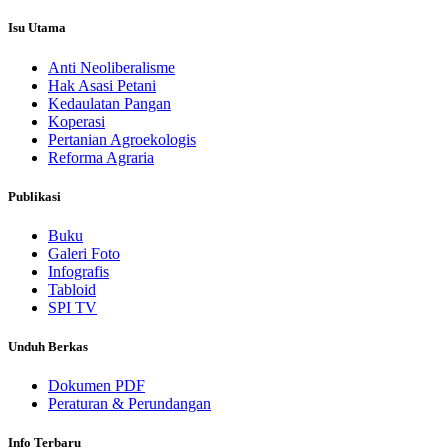
Isu Utama
Anti Neoliberalisme
Hak Asasi Petani
Kedaulatan Pangan
Koperasi
Pertanian Agroekologis
Reforma Agraria
Publikasi
Buku
Galeri Foto
Infografis
Tabloid
SPI TV
Unduh Berkas
Dokumen PDF
Peraturan & Perundangan
Info Terbaru