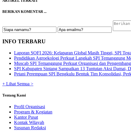
ARTIKEL TERKAIT
BERIKAN KOMENTAR ...
INFO TERBARU
Laporan SOFI 2026: Kelaparan Global Masih Tinggi, SPI Tega
Pendidikan Agroekologi Perkuat Langkah SPI Temanggung Me
Muscab SPI Temanggung Perkuat Organisasi dan Pengembangan
SPI Kabupaten Sintang Sampaikan 13 Tuntutan Aksi Damai, De
Petani Perempuan SPI Bengkulu Bentuk Tim Konsolidasi, Perku
+ Lihat Semua >
Tentang Kami
Profil Organisasi
Program & Kegiatan
Kantor Pusat
Kontak Wilayah
Susunan Redaksi