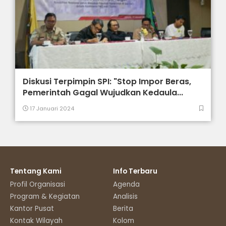
Diskusi Terpimpin SPI: "Stop Impor Beras,
Pemerintah Gagal Wujudkan Kedaula...
17 Januari 2024
Tentang Kami
Info Terbaru
Profil Organisasi
Agenda
Program & Kegiatan
Analisis
Kantor Pusat
Berita
Kontak Wilayah
Kolom