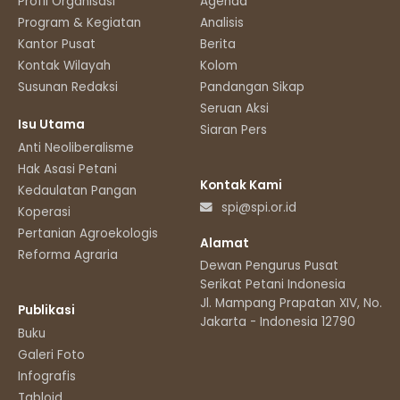
Profil Organisasi
Agenda
Program & Kegiatan
Analisis
Kantor Pusat
Berita
Kontak Wilayah
Kolom
Susunan Redaksi
Pandangan Sikap
Seruan Aksi
Isu Utama
Siaran Pers
Anti Neoliberalisme
Hak Asasi Petani
Kontak Kami
Kedaulatan Pangan
spi@spi.or.id
Koperasi
Pertanian Agroekologis
Alamat
Reforma Agraria
Dewan Pengurus Pusat
Serikat Petani Indonesia
Jl. Mampang Prapatan XIV, No.11
Publikasi
Jakarta - Indonesia 12790
Buku
Galeri Foto
Infografis
Tabloid