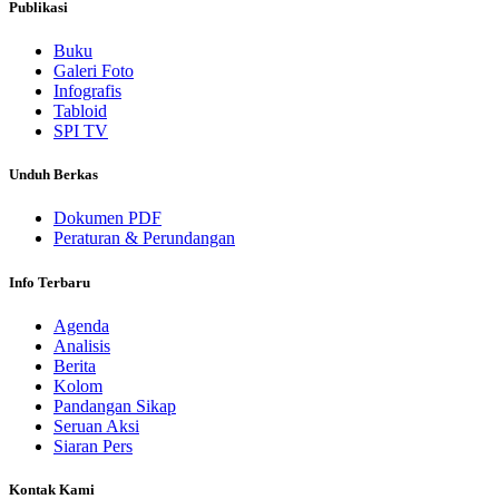
Publikasi
Buku
Galeri Foto
Infografis
Tabloid
SPI TV
Unduh Berkas
Dokumen PDF
Peraturan & Perundangan
Info Terbaru
Agenda
Analisis
Berita
Kolom
Pandangan Sikap
Seruan Aksi
Siaran Pers
Kontak Kami