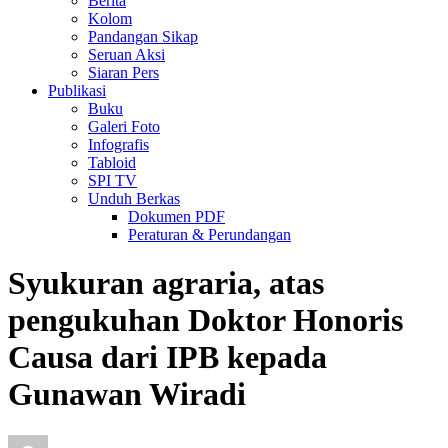
Berita
Kolom
Pandangan Sikap
Seruan Aksi
Siaran Pers
Publikasi
Buku
Galeri Foto
Infografis
Tabloid
SPI TV
Unduh Berkas
Dokumen PDF
Peraturan & Perundangan
Syukuran agraria, atas
pengukuhan Doktor Honoris
Causa dari IPB kepada
Gunawan Wiradi