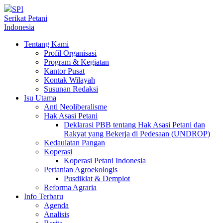
SPI
Serikat Petani
Indonesia
Tentang Kami
Profil Organisasi
Program & Kegiatan
Kantor Pusat
Kontak Wilayah
Susunan Redaksi
Isu Utama
Anti Neoliberalisme
Hak Asasi Petani
Deklarasi PBB tentang Hak Asasi Petani dan
Rakyat yang Bekerja di Pedesaan (UNDROP)
Kedaulatan Pangan
Koperasi
Koperasi Petani Indonesia
Pertanian Agroekologis
Pusdiklat & Demplot
Reforma Agraria
Info Terbaru
Agenda
Analisis