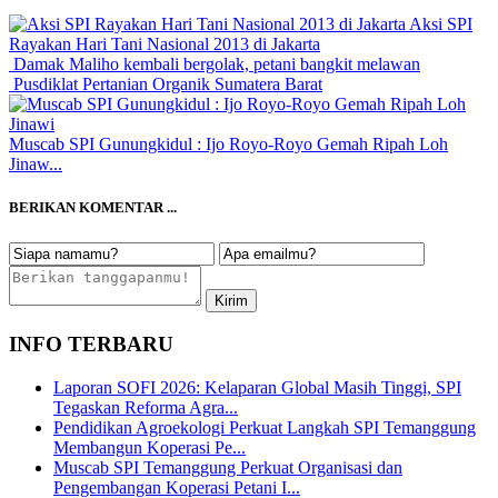
Aksi SPI
Rayakan Hari Tani Nasional 2013 di Jakarta
Damak Maliho kembali bergolak, petani bangkit melawan
Pusdiklat Pertanian Organik Sumatera Barat
Muscab SPI Gunungkidul : Ijo Royo-Royo Gemah Ripah Loh
Jinaw...
BERIKAN KOMENTAR ...
INFO TERBARU
Laporan SOFI 2026: Kelaparan Global Masih Tinggi, SPI
Tegaskan Reforma Agra...
Pendidikan Agroekologi Perkuat Langkah SPI Temanggung
Membangun Koperasi Pe...
Muscab SPI Temanggung Perkuat Organisasi dan
Pengembangan Koperasi Petani I...