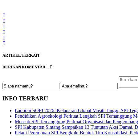
ARTIKEL TERKAIT
BERIKAN KOMENTAR ...
INFO TERBARU
Laporan SOFI 2026: Kelaparan Global Masih Tinggi, SPI Tega
Pendidikan Agroekologi Perkuat Langkah SPI Temanggung Me
Muscab SPI Temanggung Perkuat Organisasi dan Pengembangan
SPI Kabupaten Sintang Sampaikan 13 Tuntutan Aksi Damai, De
Petani Perempuan SPI Bengkulu Bentuk Tim Konsolidasi, Perku