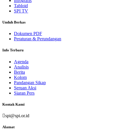
Infografis
Tabloid
SPI TV
Unduh Berkas
Dokumen PDF
Peraturan & Perundangan
Info Terbaru
Agenda
Analisis
Berita
Kolom
Pandangan Sikap
Seruan Aksi
Siaran Pers
Kontak Kami
spi@spi.or.id
Alamat