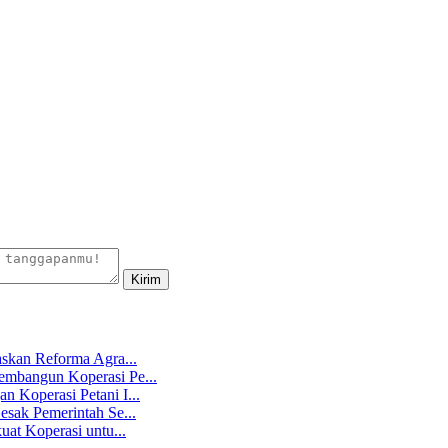
skan Reforma Agra...
mbangun Koperasi Pe...
 Koperasi Petani I...
sak Pemerintah Se...
at Koperasi untu...