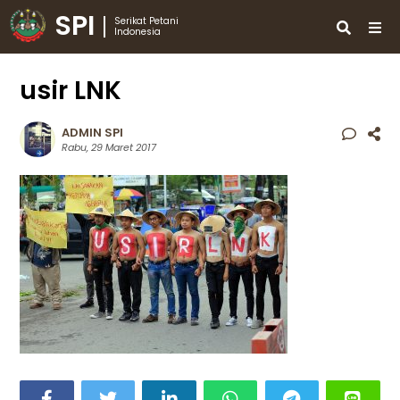
SPI
Serikat Petani
Indonesia
usir LNK
ADMIN SPI
Rabu, 29 Maret 2017