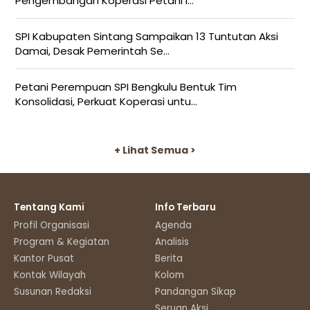
Pengembangan Koperasi Petani I...
SPI Kabupaten Sintang Sampaikan 13 Tuntutan Aksi
Damai, Desak Pemerintah Se...
Petani Perempuan SPI Bengkulu Bentuk Tim
Konsolidasi, Perkuat Koperasi untu...
+ Lihat Semua >
Tentang Kami
Info Terbaru
Profil Organisasi
Agenda
Program & Kegiatan
Analisis
Kantor Pusat
Berita
Kontak Wilayah
Kolom
Susunan Redaksi
Pandangan Sikap
Seruan Aksi