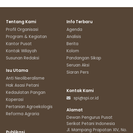
Tentang Kami
Info Terbaru
Profil Organisasi
Agenda
Program & Kegiatan
Analisis
Kantor Pusat
Berita
Kontak Wilayah
Kolom
Susunan Redaksi
Pandangan Sikap
Seruan Aksi
Isu Utama
Siaran Pers
Anti Neoliberalisme
Hak Asasi Petani
Kontak Kami
Kedaulatan Pangan
spi@spi.or.id
Koperasi
Pertanian Agroekologis
Alamat
Reforma Agraria
Dewan Pengurus Pusat
Serikat Petani Indonesia
Jl. Mampang Prapatan XIV, No.11
Publikasi