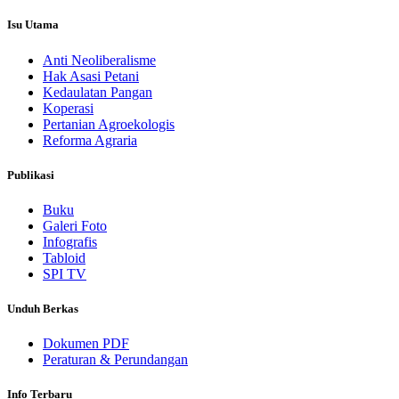
Isu Utama
Anti Neoliberalisme
Hak Asasi Petani
Kedaulatan Pangan
Koperasi
Pertanian Agroekologis
Reforma Agraria
Publikasi
Buku
Galeri Foto
Infografis
Tabloid
SPI TV
Unduh Berkas
Dokumen PDF
Peraturan & Perundangan
Info Terbaru