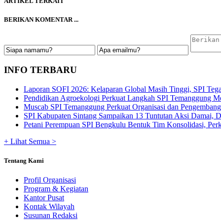
ARTIKEL TERKAIT
BERIKAN KOMENTAR ...
INFO TERBARU
Laporan SOFI 2026: Kelaparan Global Masih Tinggi, SPI Tega
Pendidikan Agroekologi Perkuat Langkah SPI Temanggung Me
Muscab SPI Temanggung Perkuat Organisasi dan Pengembangan
SPI Kabupaten Sintang Sampaikan 13 Tuntutan Aksi Damai, De
Petani Perempuan SPI Bengkulu Bentuk Tim Konsolidasi, Perku
+ Lihat Semua >
Tentang Kami
Profil Organisasi
Program & Kegiatan
Kantor Pusat
Kontak Wilayah
Susunan Redaksi