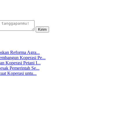
skan Reforma Agra...
mbangun Koperasi Pe...
 Koperasi Petani I...
sak Pemerintah Se...
at Koperasi untu...