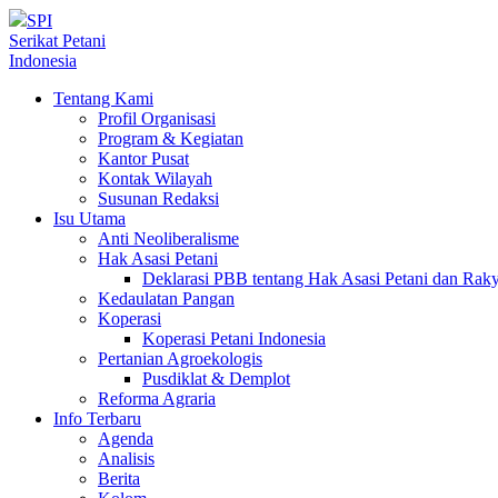
SPI
Serikat Petani
Indonesia
Tentang Kami
Profil Organisasi
Program & Kegiatan
Kantor Pusat
Kontak Wilayah
Susunan Redaksi
Isu Utama
Anti Neoliberalisme
Hak Asasi Petani
Deklarasi PBB tentang Hak Asasi Petani dan Ra
Kedaulatan Pangan
Koperasi
Koperasi Petani Indonesia
Pertanian Agroekologis
Pusdiklat & Demplot
Reforma Agraria
Info Terbaru
Agenda
Analisis
Berita