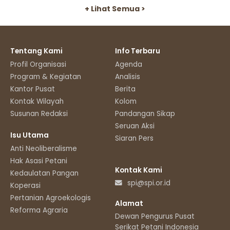
+ Lihat Semua >
Tentang Kami
Info Terbaru
Profil Organisasi
Agenda
Program & Kegiatan
Analisis
Kantor Pusat
Berita
Kontak Wilayah
Kolom
Susunan Redaksi
Pandangan Sikap
Seruan Aksi
Isu Utama
Siaran Pers
Anti Neoliberalisme
Hak Asasi Petani
Kontak Kami
Kedaulatan Pangan
spi@spi.or.id
Koperasi
Pertanian Agroekologis
Alamat
Reforma Agraria
Dewan Pengurus Pusat
Serikat Petani Indonesia