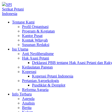
SPI
Serikat Petani
Indonesia
Tentang Kami
Profil Organisasi
Program & Kegiatan
Kantor Pusat
Kontak Wilayah
Susunan Redaksi
Isu Utama
Anti Neoliberalisme
Hak Asasi Petani
Deklarasi PBB tentang Hak Asasi Petani dan Ra
Kedaulatan Pangan
Koperasi
Koperasi Petani Indonesia
Pertanian Agroekologis
Pusdiklat & Demplot
Reforma Agraria
Info Terbaru
Agenda
Analisis
Berita