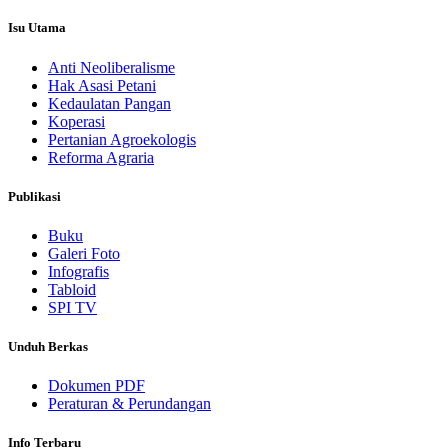
Isu Utama
Anti Neoliberalisme
Hak Asasi Petani
Kedaulatan Pangan
Koperasi
Pertanian Agroekologis
Reforma Agraria
Publikasi
Buku
Galeri Foto
Infografis
Tabloid
SPI TV
Unduh Berkas
Dokumen PDF
Peraturan & Perundangan
Info Terbaru