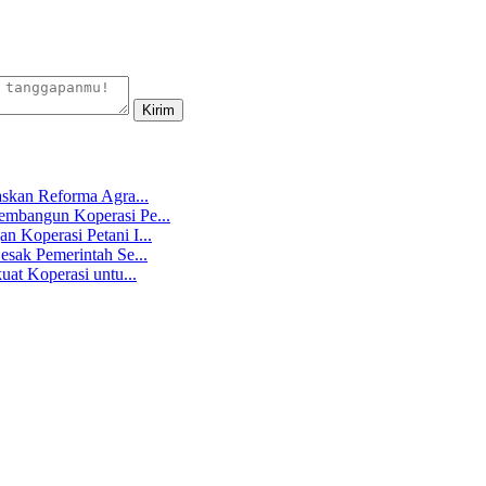
skan Reforma Agra...
mbangun Koperasi Pe...
 Koperasi Petani I...
sak Pemerintah Se...
at Koperasi untu...