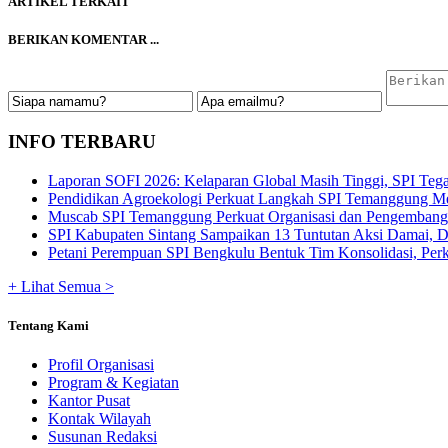
ARTIKEL TERKAIT
BERIKAN KOMENTAR ...
INFO TERBARU
Laporan SOFI 2026: Kelaparan Global Masih Tinggi, SPI Tega
Pendidikan Agroekologi Perkuat Langkah SPI Temanggung Me
Muscab SPI Temanggung Perkuat Organisasi dan Pengembangan
SPI Kabupaten Sintang Sampaikan 13 Tuntutan Aksi Damai, De
Petani Perempuan SPI Bengkulu Bentuk Tim Konsolidasi, Perku
+ Lihat Semua >
Tentang Kami
Profil Organisasi
Program & Kegiatan
Kantor Pusat
Kontak Wilayah
Susunan Redaksi