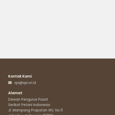
Kontak Kami
spi@spi.or.id
Alamat
Dewan Pengurus Pusat
Serikat Petani Indonesia
Jl. Mampang Prapatan XIV, No.11