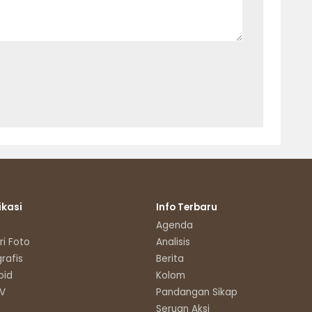
ikasi
Info Terbaru
Agenda
ri Foto
Analisis
grafis
Berita
oid
Kolom
TV
Pandangan Sikap
Seruan Aksi