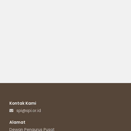
Kontak Kami
spi@spi.or.id
Alamat
Dewan Pengurus Pusat