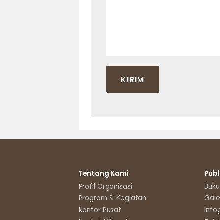
Tentang Kami
Publ
Profil Organisasi
Buku
Program & Kegiatan
Gale
Kantor Pusat
Info