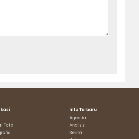
ikasi
Info Terbaru
Agenda
ri Foto
Analisis
grafis
Berita