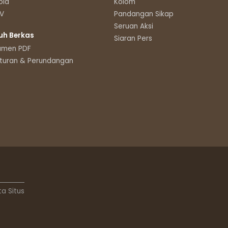
oid
Kolom
TV
Pandangan Sikap
Seruan Aksi
uh Berkas
Siaran Pers
umen PDF
turan & Perundangan
ta Situs