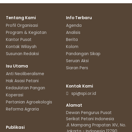
Tentang Kami
Info Terbaru
Profil Organisasi
Agenda
Program & Kegiatan
Analisis
Kantor Pusat
Berita
Kontak Wilayah
Kolom
Susunan Redaksi
Pandangan Sikap
Seruan Aksi
Isu Utama
Siaran Pers
Anti Neoliberalisme
Hak Asasi Petani
Kontak Kami
Kedaulatan Pangan
spi@spi.or.id
Koperasi
Pertanian Agroekologis
Alamat
Reforma Agraria
Dewan Pengurus Pusat
Serikat Petani Indonesia
Jl. Mampang Prapatan XIV, No.11
Publikasi
Jakarta - Indonesia 12790