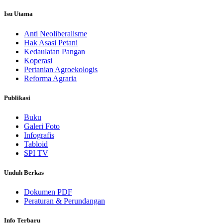
Isu Utama
Anti Neoliberalisme
Hak Asasi Petani
Kedaulatan Pangan
Koperasi
Pertanian Agroekologis
Reforma Agraria
Publikasi
Buku
Galeri Foto
Infografis
Tabloid
SPI TV
Unduh Berkas
Dokumen PDF
Peraturan & Perundangan
Info Terbaru