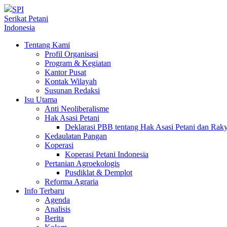
SPI
Serikat Petani
Indonesia
Tentang Kami
Profil Organisasi
Program & Kegiatan
Kantor Pusat
Kontak Wilayah
Susunan Redaksi
Isu Utama
Anti Neoliberalisme
Hak Asasi Petani
Deklarasi PBB tentang Hak Asasi Petani dan Ra
Kedaulatan Pangan
Koperasi
Koperasi Petani Indonesia
Pertanian Agroekologis
Pusdiklat & Demplot
Reforma Agraria
Info Terbaru
Agenda
Analisis
Berita