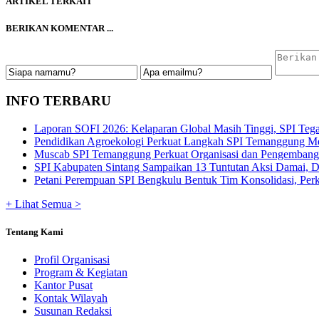
ARTIKEL TERKAIT
BERIKAN KOMENTAR ...
INFO TERBARU
Laporan SOFI 2026: Kelaparan Global Masih Tinggi, SPI Tega
Pendidikan Agroekologi Perkuat Langkah SPI Temanggung Me
Muscab SPI Temanggung Perkuat Organisasi dan Pengembangan
SPI Kabupaten Sintang Sampaikan 13 Tuntutan Aksi Damai, De
Petani Perempuan SPI Bengkulu Bentuk Tim Konsolidasi, Perku
+ Lihat Semua >
Tentang Kami
Profil Organisasi
Program & Kegiatan
Kantor Pusat
Kontak Wilayah
Susunan Redaksi