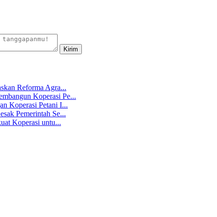
skan Reforma Agra...
mbangun Koperasi Pe...
 Koperasi Petani I...
sak Pemerintah Se...
at Koperasi untu...