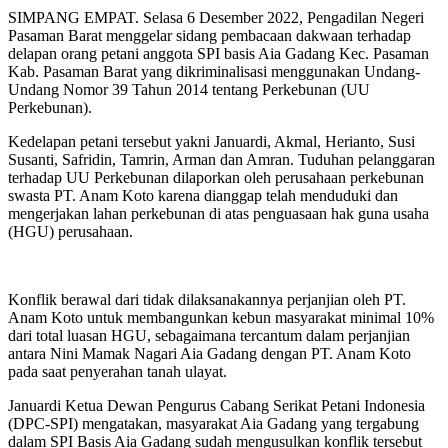
SIMPANG EMPAT. Selasa 6 Desember 2022, Pengadilan Negeri
Pasaman Barat menggelar sidang pembacaan dakwaan terhadap
delapan orang petani anggota SPI basis Aia Gadang Kec. Pasaman
Kab. Pasaman Barat yang dikriminalisasi menggunakan Undang-
Undang Nomor 39 Tahun 2014 tentang Perkebunan (UU
Perkebunan).
Kedelapan petani tersebut yakni Januardi, Akmal, Herianto, Susi
Susanti, Safridin, Tamrin, Arman dan Amran. Tuduhan pelanggaran
terhadap UU Perkebunan dilaporkan oleh perusahaan perkebunan
swasta PT. Anam Koto karena dianggap telah menduduki dan
mengerjakan lahan perkebunan di atas penguasaan hak guna usaha
(HGU) perusahaan.
Konflik berawal dari tidak dilaksanakannya perjanjian oleh PT.
Anam Koto untuk membangunkan kebun masyarakat minimal 10%
dari total luasan HGU, sebagaimana tercantum dalam perjanjian
antara Nini Mamak Nagari Aia Gadang dengan PT. Anam Koto
pada saat penyerahan tanah ulayat.
Januardi Ketua Dewan Pengurus Cabang Serikat Petani Indonesia
(DPC-SPI) mengatakan, masyarakat Aia Gadang yang tergabung
dalam SPI Basis Aia Gadang sudah mengusulkan konflik tersebut