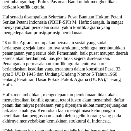
pertimbangan bagi Polres Pasaman Barat untuk menghentikan
perkara konflik agraria.
Hal senada disampaikan Sekretaris Pusat Bantuan Hukum Petani
Serikat Petani Indonesia (PBHP-SPI) M. Hafiz Saragih. Ia sangat
menyayangkan persoalan sosial yakni konflik agraria yang
mengedepankan prinsip-prinsip pemidanaan.
“Konflik Agraria merupakan persoalan sosial yang sudah
berlangsung sejak lama, artinya struktural, sehingga membutuhkan
penanganan yang serius oleh Pemerintah, baik pusat maupun daerah
karena akan berdampak luas jika tidak segera diselesaikan.
Penanganan permasalahan konflik agraria tentunya harus
berlandaskan keadilan yang tercantum dalam konstitusi Pasal 33
ayat 3 UUD 1945 dan Undang-Undang Nomor 5 Tahun 1960
tentang Peraturan Dasar Pokok-Pokok Agraria (UUPA),” terang
Hafiz.
Hafiz menambahkan, mengedepankan pemidanaan tidak akan
menyelesaikan konflik agraria, tetapi justru akan menambah daftar
petani dan rakyat perdesaan yang dipenjara akibat memperjuangkan
hak atas tanahnya. Kemudian kian melegitimasi ketimpangan
pemilikan dan pengusaaan tanah oleh segelintir orang yang pada
akhirnya menyebabkan kemiskinan struktural di Indonesia.
“Oleh karena itu, yang terhormat majelis hakim harus melihat