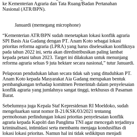
ke Kementerian Agraria dan Tata Ruang/Badan Pertanahan
Nasional (ATR/BPN).
Januardi (memegang microphone)
“Kementerian ATR/BPN sudah menetapkan lokasi konflik agraria
SPI Basis Aia Gadang dengan PT. Anam Koto sebagai lokasi
prioritas reforma agraria (LPRA) yang harus diselesaikan konfliknya
pada tahun 2022 ini, serta akan diredistribusikan paling lambat
kepada petani tahun 2023. Target ini dilakukan untuk menunjang
reforma agraria seluas 9 juta hektare secara nasional,” tutur Januardi.
Pelaporan pendudukan lahan secara tidak sah yang dituduhkan PT.
Anam Koto kepada Masyarakat Aia Gadang merupakan bentuk
pembangkangan terhadap komitmen Pemerintah dalam penyelesaian
konflik agraria yang jumlahnya sangat tinggi, terkhusus di Pasaman
Barat.
Sebelumnya juga Kepala Staf Kepresidenan RI Moeldoko, sudah
mengeluarkan surat nomor B-21/KSK/03/2021 tentanng
permohonan perlindungan lokasi prioritas penyelesaian konflik
agraria kepada Kapolri dan Panglima TNI agar mencegah terjadinya
kriminalisasi, intimidasi serta membantu menjaga kondusifitas di
lokasi lokasi prioritas. Namun hal ini tidak sedikitpun menjadi