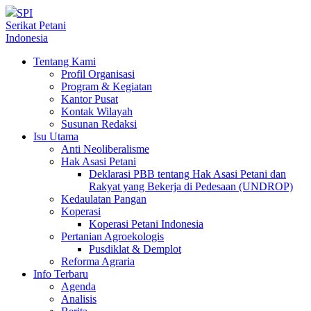
SPI
Serikat Petani
Indonesia
Tentang Kami
Profil Organisasi
Program & Kegiatan
Kantor Pusat
Kontak Wilayah
Susunan Redaksi
Isu Utama
Anti Neoliberalisme
Hak Asasi Petani
Deklarasi PBB tentang Hak Asasi Petani dan
Rakyat yang Bekerja di Pedesaan (UNDROP)
Kedaulatan Pangan
Koperasi
Koperasi Petani Indonesia
Pertanian Agroekologis
Pusdiklat & Demplot
Reforma Agraria
Info Terbaru
Agenda
Analisis