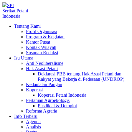
SPI
Serikat Petani
Indonesia
Tentang Kami
Profil Organisasi
Program & Kegiatan
Kantor Pusat
Kontak Wilayah
Susunan Redaksi
Isu Utama
Anti Neoliberalisme
Hak Asasi Petani
Deklarasi PBB tentang Hak Asasi Petani dan
Rakyat yang Bekerja di Pedesaan (UNDROP)
Kedaulatan Pangan
Koperasi
Koperasi Petani Indonesia
Pertanian Agroekologis
Pusdiklat & Demplot
Reforma Agraria
Info Terbaru
Agenda
Analisis