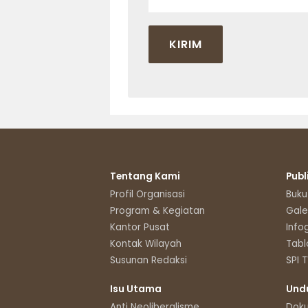
Tentang Kami
Publ
Profil Organisasi
Buku
Program & Kegiatan
Gale
Kantor Pusat
Info
Kontak Wilayah
Tabl
Susunan Redaksi
SPI 
Isu Utama
Und
Anti Neoliberalisme
Dok