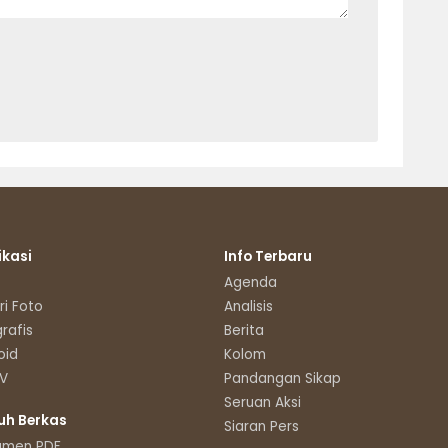
ikasi
Info Terbaru
Agenda
ri Foto
Analisis
grafis
Berita
oid
Kolom
TV
Pandangan Sikap
Seruan Aksi
uh Berkas
Siaran Pers
umen PDF