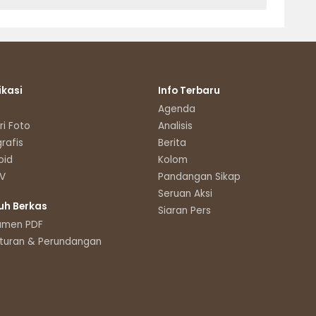
ikasi
Info Terbaru
Agenda
ri Foto
Analisis
grafis
Berita
oid
Kolom
TV
Pandangan Sikap
Seruan Aksi
uh Berkas
Siaran Pers
umen PDF
turan & Perundangan