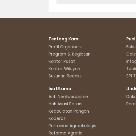
Tentang Kami
Publ
Profil Organisasi
Buku
Program & Kegiatan
Gale
Kantor Pusat
Info
Kontak Wilayah
Tabl
Susunan Redaksi
SPI 
Isu Utama
Und
Anti Neoliberalisme
Dok
Hak Asasi Petani
Pera
Kedaulatan Pangan
Koperasi
Pertanian Agroekologis
Reforma Agraria