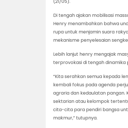
(21/05).
Di tengah ajakan mobilisasi mass
Henry menambahkan bahwa undan
rupa untuk menjamin suara rakyat
mekanisme penyelesaian sengket
Lebih lanjut henry mengajak mas
terprovokasi di tengah dinamika po
“Kita serahkan semua kepada le
kembali fokus pada agenda perj
agraria dan kedaulatan pangan. K
sektarian atau kelompok tertent
cita-cita para pendiri bangsa u
makmur,” tutupnya.