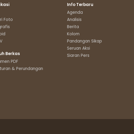
ikasi
Info Terbaru
Agenda
ri Foto
Analisis
grafis
Berita
oid
Kolom
TV
Pandangan Sikap
Seruan Aksi
uh Berkas
Siaran Pers
umen PDF
turan & Perundangan