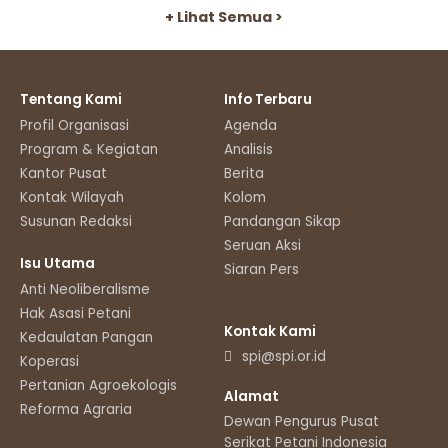
+ Lihat Semua >
Tentang Kami
Info Terbaru
Profil Organisasi
Agenda
Program & Kegiatan
Analisis
Kantor Pusat
Berita
Kontak Wilayah
Kolom
Susunan Redaksi
Pandangan Sikap
Seruan Aksi
Isu Utama
Siaran Pers
Anti Neoliberalisme
Hak Asasi Petani
Kontak Kami
Kedaulatan Pangan
spi@spi.or.id
Koperasi
Pertanian Agroekologis
Alamat
Reforma Agraria
Dewan Pengurus Pusat
Serikat Petani Indonesia