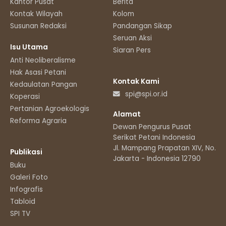
Kantor Pusat
Berita
Kontak Wilayah
Kolom
Susunan Redaksi
Pandangan Sikap
Seruan Aksi
Isu Utama
Siaran Pers
Anti Neoliberalisme
Hak Asasi Petani
Kontak Kami
Kedaulatan Pangan
spi@spi.or.id
Koperasi
Pertanian Agroekologis
Alamat
Reforma Agraria
Dewan Pengurus Pusat
Serikat Petani Indonesia
Jl. Mampang Prapatan XIV, No.11
Publikasi
Jakarta - Indonesia 12790
Buku
Galeri Foto
Infografis
Tabloid
SPI TV