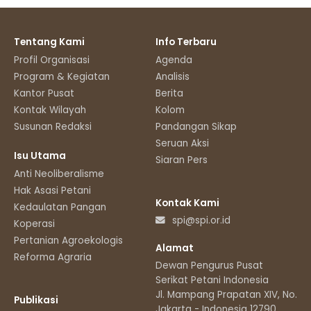
Tentang Kami
Info Terbaru
Profil Organisasi
Agenda
Program & Kegiatan
Analisis
Kantor Pusat
Berita
Kontak Wilayah
Kolom
Susunan Redaksi
Pandangan Sikap
Seruan Aksi
Isu Utama
Siaran Pers
Anti Neoliberalisme
Hak Asasi Petani
Kontak Kami
Kedaulatan Pangan
spi@spi.or.id
Koperasi
Pertanian Agroekologis
Alamat
Reforma Agraria
Dewan Pengurus Pusat
Serikat Petani Indonesia
Jl. Mampang Prapatan XIV, No.11
Publikasi
Jakarta - Indonesia 12790