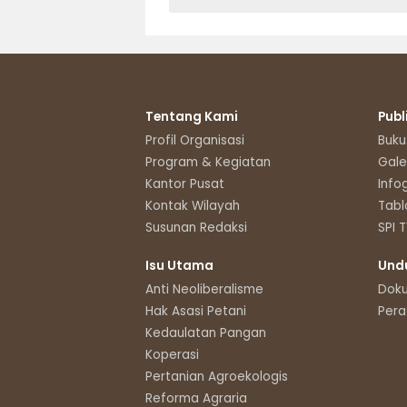
Tentang Kami
Publ
Profil Organisasi
Buku
Program & Kegiatan
Gale
Kantor Pusat
Info
Kontak Wilayah
Tabl
Susunan Redaksi
SPI 
Isu Utama
Und
Anti Neoliberalisme
Dok
Hak Asasi Petani
Pera
Kedaulatan Pangan
Koperasi
Pertanian Agroekologis
Reforma Agraria