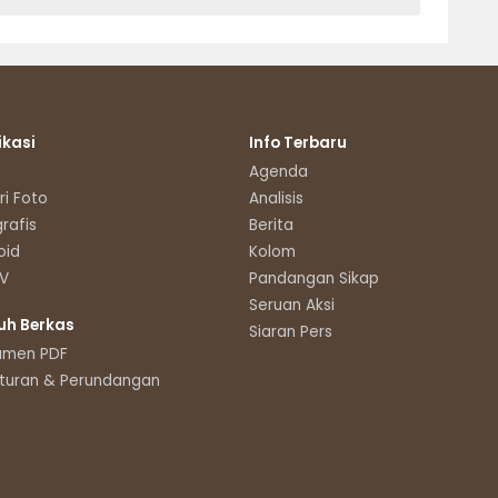
ikasi
Info Terbaru
Agenda
ri Foto
Analisis
grafis
Berita
oid
Kolom
TV
Pandangan Sikap
Seruan Aksi
uh Berkas
Siaran Pers
umen PDF
turan & Perundangan