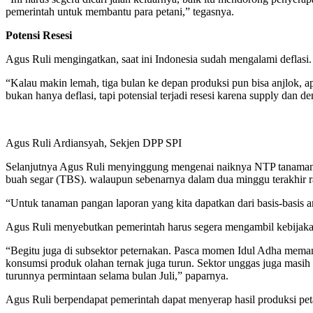
pemerintah untuk membantu para petani,” tegasnya.
Potensi Resesi
Agus Ruli mengingatkan, saat ini Indonesia sudah mengalami deflasi.
“Kalau makin lemah, tiga bulan ke depan produksi pun bisa anjlok, ap
bukan hanya deflasi, tapi potensial terjadi resesi karena supply dan
Agus Ruli Ardiansyah, Sekjen DPP SPI
Selanjutnya Agus Ruli menyinggung mengenai naiknya NTP tanaman p
buah segar (TBS). walaupun sebenarnya dalam dua minggu terakhir ra
“Untuk tanaman pangan laporan yang kita dapatkan dari basis-basis angg
Agus Ruli menyebutkan pemerintah harus segera mengambil kebijaka
“Begitu juga di subsektor peternakan. Pasca momen Idul Adha memang
konsumsi produk olahan ternak juga turun. Sektor unggas juga masih
turunnya permintaan selama bulan Juli,” paparnya.
Agus Ruli berpendapat pemerintah dapat menyerap hasil produksi pet