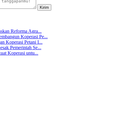
skan Reforma Agra...
mbangun Koperasi Pe...
 Koperasi Petani I...
sak Pemerintah Se...
at Koperasi untu...