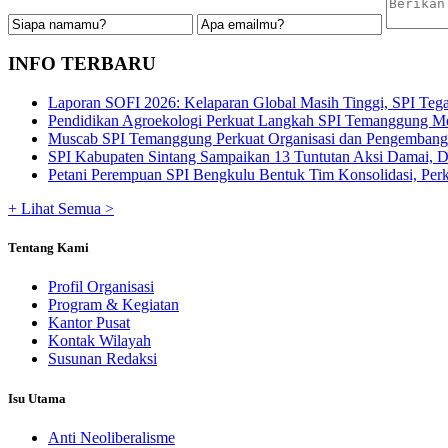
INFO TERBARU
Laporan SOFI 2026: Kelaparan Global Masih Tinggi, SPI Tega
Pendidikan Agroekologi Perkuat Langkah SPI Temanggung Me
Muscab SPI Temanggung Perkuat Organisasi dan Pengembangan
SPI Kabupaten Sintang Sampaikan 13 Tuntutan Aksi Damai, De
Petani Perempuan SPI Bengkulu Bentuk Tim Konsolidasi, Perku
+ Lihat Semua >
Tentang Kami
Profil Organisasi
Program & Kegiatan
Kantor Pusat
Kontak Wilayah
Susunan Redaksi
Isu Utama
Anti Neoliberalisme