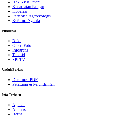
Hak Asasi Petani
Kedaulatan Pangan
Koperasi
Pertanian Agroekologis
Reforma Agraria
Publikasi
Buku
Galeri Foto
Infografis
Tabloid
SPI TV
Unduh Berkas
Dokumen PDF
Peraturan & Perundangan
Info Terbaru
Agenda
Analisis
Berita