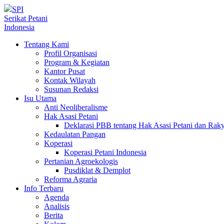
SPI
Serikat Petani
Indonesia
Tentang Kami
Profil Organisasi
Program & Kegiatan
Kantor Pusat
Kontak Wilayah
Susunan Redaksi
Isu Utama
Anti Neoliberalisme
Hak Asasi Petani
Deklarasi PBB tentang Hak Asasi Petani dan Ra
Kedaulatan Pangan
Koperasi
Koperasi Petani Indonesia
Pertanian Agroekologis
Pusdiklat & Demplot
Reforma Agraria
Info Terbaru
Agenda
Analisis
Berita