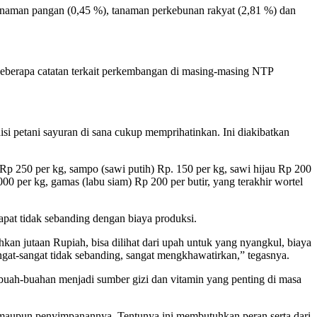
 tanaman pangan (0,45 %), tanaman perkebunan rakyat (2,81 %) dan
beberapa catatan terkait perkembangan di masing-masing NTP
i petani sayuran di sana cukup memprihatinkan. Ini diakibatkan
 Rp 250 per kg, sampo (sawi putih) Rp. 150 per kg, sawi hijau Rp 200
00 per kg, gamas (labu siam) Rp 200 per butir, yang terakhir wortel
dapat tidak sebanding dengan biaya produksi.
kan jutaan Rupiah, bisa dilihat dari upah untuk yang nyangkul, biaya
angat-sangat tidak sebanding, sangat mengkhawatirkan,” tegasnya.
buah-buahan menjadi sumber gizi dan vitamin yang penting di masa
nen maupun penyimpanannya. Tentunya ini membutuhkan peran serta dari