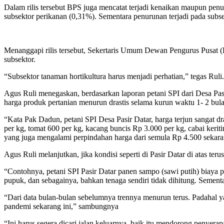
Dalam rilis tersebut BPS juga mencatat terjadi kenaikan maupun pen
subsektor perikanan (0,31%). Sementara penurunan terjadi pada subs
Menanggapi rilis tersebut, Sekertaris Umum Dewan Pengurus Pusat (
subsektor.
“Subsektor tanaman hortikultura harus menjadi perhatian,” tegas Ruli.
Agus Ruli menegaskan, berdasarkan laporan petani SPI dari Desa Pas
harga produk pertanian menurun drastis selama kurun waktu 1- 2 bulan
“Kata Pak Dadun, petani SPI Desa Pasir Datar, harga terjun sangat d
per kg, tomat 600 per kg, kacang buncis Rp 3.000 per kg, cabai kerit
yang juga mengalami perpindahan harga dari semula Rp 4.500 sekaran
Agus Ruli melanjutkan, jika kondisi seperti di Pasir Datar di atas te
“Contohnya, petani SPI Pasir Datar panen sampo (sawi putih) biaya p
pupuk, dan sebagainya, bahkan tenaga sendiri tidak dihitung. Sement
“Dari data bulan-bulan sebelumnya trennya menurun terus. Padahal 
pandemi sekarang ini,” sambungnya
“Ini harus segera dicari jalan keluarnya, baik itu mendorong penyer