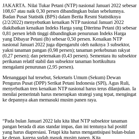
JAKARTA. Nilai Tukar Petani (NTP) nasional Januari 2022 sebesar
108,67 atau naik 0,30 persen dibandingkan bulan sebelumnya.
Badan Pusat Statistik (BPS) dalam Berita Resmi Statistiknya
(2/2/2022) menyebutkan kenaikan NTP nasional Januari 2022
diakibatkan kenaikan Indeks Harga yang Diterima Petani (lt) sebesar
0,81 persen lebih tinggi dibandingkan penurunan Indeks Harga
yang Dibayar Petani (lb) sebesar 0,50 persen. Kenaikan NTP
nasional Januari 2022 juga dipengaruhi oleh naiknya 3 subsektor,
yakni tanaman pangan (0,98 persen); tanaman perkebunan rakyat
(0,27 persen); dan peternakan (0,43 persen). Sementara itu subsektor
perikanan relatif stabil dan subsektor tanaman hortikultura
mengalami penurunan (2,95 persen).
Menanggapi hal tersebut, Sekretaris Umum (Sekum) Dewan
Pengurus Pusat (DPP) Serikat Petani Indonesia (SPI), Agus Ruli,
menyebutkan tren kenaikan NTP nasional harus terus dilanjutkan. Ia
menilai pemerintah harus menerapkan strategi yang tepat, mengingat
ke depannya akan memasuki musim panen raya.
“Pada bulan Januari 2022 lalu kita lihat NTP subsektor tanaman
pangan berada di atas standar impas, dan ini tentunya hal positif
yang harus diapresiasi. Tetapi kita harus mengantisipasi bulan-bulan
ke depan, karena sudah masuk musim panen. Kita