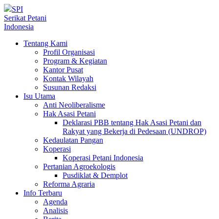
SPI
Serikat Petani
Indonesia
Tentang Kami
Profil Organisasi
Program & Kegiatan
Kantor Pusat
Kontak Wilayah
Susunan Redaksi
Isu Utama
Anti Neoliberalisme
Hak Asasi Petani
Deklarasi PBB tentang Hak Asasi Petani dan
Rakyat yang Bekerja di Pedesaan (UNDROP)
Kedaulatan Pangan
Koperasi
Koperasi Petani Indonesia
Pertanian Agroekologis
Pusdiklat & Demplot
Reforma Agraria
Info Terbaru
Agenda
Analisis