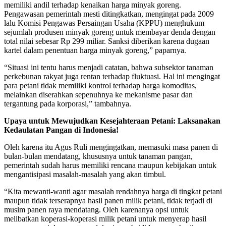
memiliki andil terhadap kenaikan harga minyak goreng.
Pengawasan pemerintah mesti ditingkatkan, mengingat pada 2009
lalu Komisi Pengawas Persaingan Usaha (KPPU) menghukum
sejumlah produsen minyak goreng untuk membayar denda dengan
total nilai sebesar Rp 299 miliar. Sanksi diberikan karena dugaan
kartel dalam penentuan harga minyak goreng,” paparnya.
“Situasi ini tentu harus menjadi catatan, bahwa subsektor tanaman
perkebunan rakyat juga rentan terhadap fluktuasi. Hal ini mengingat
para petani tidak memiliki kontrol terhadap harga komoditas,
melainkan diserahkan sepenuhnya ke mekanisme pasar dan
tergantung pada korporasi,” tambahnya.
Upaya untuk Mewujudkan Kesejahteraan Petani: Laksanakan
Kedaulatan Pangan di Indonesia!
Oleh karena itu Agus Ruli mengingatkan, memasuki masa panen di
bulan-bulan mendatang, khususnya untuk tanaman pangan,
pemerintah sudah harus memiliki rencana maupun kebijakan untuk
mengantisipasi masalah-masalah yang akan timbul.
“Kita mewanti-wanti agar masalah rendahnya harga di tingkat petani
maupun tidak terserapnya hasil panen milik petani, tidak terjadi di
musim panen raya mendatang. Oleh karenanya opsi untuk
melibatkan koperasi-koperasi milik petani untuk menyerap hasil