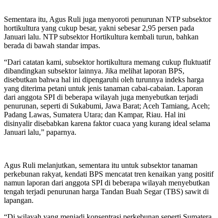
Sementara itu, Agus Ruli juga menyoroti penurunan NTP subsektor
hortikultura yang cukup besar, yakni sebesar 2,95 persen pada
Januari lalu. NTP subsektor Hortikultura kembali turun, bahkan
berada di bawah standar impas.
“Dari catatan kami, subsektor hortikultura memang cukup fluktuatif
dibandingkan subsektor lainnya. Jika melihat laporan BPS,
disebutkan bahwa hal ini dipengaruhi oleh turunnya indeks harga
yang diterima petani untuk jenis tanaman cabai-cabaian. Laporan
dari anggota SPI di beberapa wilayah juga menyebutkan terjadi
penurunan, seperti di Sukabumi, Jawa Barat; Aceh Tamiang, Aceh;
Padang Lawas, Sumatera Utara; dan Kampar, Riau. Hal ini
disinyalir disebabkan karena faktor cuaca yang kurang ideal selama
Januari lalu,” paparnya.
Agus Ruli melanjutkan, sementara itu untuk subsektor tanaman
perkebunan rakyat, kendati BPS mencatat tren kenaikan yang positif
namun laporan dari anggota SPI di beberapa wilayah menyebutkan
tengah terjadi penurunan harga Tandan Buah Segar (TBS) sawit di
lapangan.
“Di wilayah yang menjadi konsentrasi perkebunan seperti Sumatera