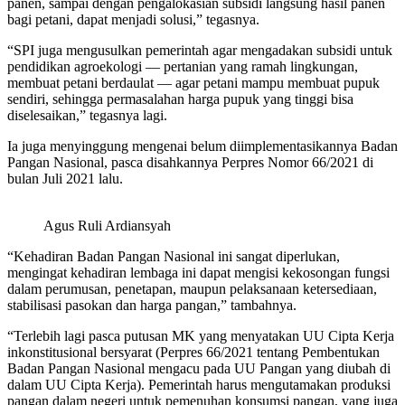
panen, sampai dengan pengalokasian subsidi langsung hasil panen
bagi petani, dapat menjadi solusi,” tegasnya.
“SPI juga mengusulkan pemerintah agar mengadakan subsidi untuk
pendidikan agroekologi — pertanian yang ramah lingkungan,
membuat petani berdaulat — agar petani mampu membuat pupuk
sendiri, sehingga permasalahan harga pupuk yang tinggi bisa
diselesaikan,” tegasnya lagi.
Ia juga menyinggung mengenai belum diimplementasikannya Badan
Pangan Nasional, pasca disahkannya Perpres Nomor 66/2021 di
bulan Juli 2021 lalu.
Agus Ruli Ardiansyah
“Kehadiran Badan Pangan Nasional ini sangat diperlukan,
mengingat kehadiran lembaga ini dapat mengisi kekosongan fungsi
dalam perumusan, penetapan, maupun pelaksanaan ketersediaan,
stabilisasi pasokan dan harga pangan,” tambahnya.
“Terlebih lagi pasca putusan MK yang menyatakan UU Cipta Kerja
inkonstitusional bersyarat (Perpres 66/2021 tentang Pembentukan
Badan Pangan Nasional mengacu pada UU Pangan yang diubah di
dalam UU Cipta Kerja). Pemerintah harus mengutamakan produksi
pangan dalam negeri untuk pemenuhan konsumsi pangan, yang juga