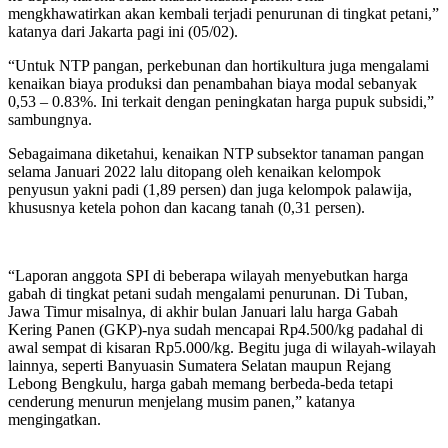
mengkhawatirkan akan kembali terjadi penurunan di tingkat petani,”
katanya dari Jakarta pagi ini (05/02).
“Untuk NTP pangan, perkebunan dan hortikultura juga mengalami
kenaikan biaya produksi dan penambahan biaya modal sebanyak
0,53 – 0.83%. Ini terkait dengan peningkatan harga pupuk subsidi,”
sambungnya.
Sebagaimana diketahui, kenaikan NTP subsektor tanaman pangan
selama Januari 2022 lalu ditopang oleh kenaikan kelompok
penyusun yakni padi (1,89 persen) dan juga kelompok palawija,
khususnya ketela pohon dan kacang tanah (0,31 persen).
“Laporan anggota SPI di beberapa wilayah menyebutkan harga
gabah di tingkat petani sudah mengalami penurunan. Di Tuban,
Jawa Timur misalnya, di akhir bulan Januari lalu harga Gabah
Kering Panen (GKP)-nya sudah mencapai Rp4.500/kg padahal di
awal sempat di kisaran Rp5.000/kg. Begitu juga di wilayah-wilayah
lainnya, seperti Banyuasin Sumatera Selatan maupun Rejang
Lebong Bengkulu, harga gabah memang berbeda-beda tetapi
cenderung menurun menjelang musim panen,” katanya
mengingatkan.