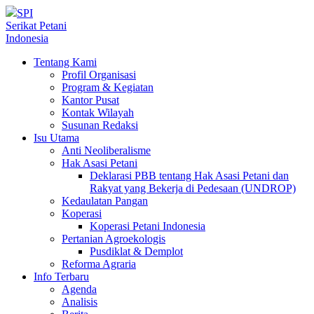
SPI
Serikat Petani
Indonesia
Tentang Kami
Profil Organisasi
Program & Kegiatan
Kantor Pusat
Kontak Wilayah
Susunan Redaksi
Isu Utama
Anti Neoliberalisme
Hak Asasi Petani
Deklarasi PBB tentang Hak Asasi Petani dan
Rakyat yang Bekerja di Pedesaan (UNDROP)
Kedaulatan Pangan
Koperasi
Koperasi Petani Indonesia
Pertanian Agroekologis
Pusdiklat & Demplot
Reforma Agraria
Info Terbaru
Agenda
Analisis