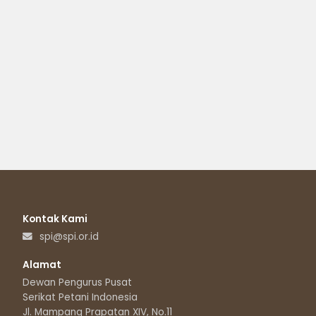
Kontak Kami
spi@spi.or.id
Alamat
Dewan Pengurus Pusat
Serikat Petani Indonesia
Jl. Mampang Prapatan XIV, No.11