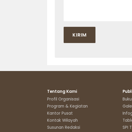
Tentang Kami
Publ
Profil Organisasi
Buku
Program & Kegiatan
Gale
Kantor Pusat
Info
Kontak Wilayah
Tabl
Susunan Redaksi
SPI 