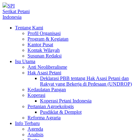
SPI
Serikat Petani
Indonesia
Tentang Kami
Profil Organisasi
Program & Kegiatan
Kantor Pusat
Kontak Wilayah
Susunan Redaksi
Isu Utama
Anti Neoliberalisme
Hak Asasi Petani
Deklarasi PBB tentang Hak Asasi Petani dan
Rakyat yang Bekerja di Pedesaan (UNDROP)
Kedaulatan Pangan
Koperasi
Koperasi Petani Indonesia
Pertanian Agroekologis
Pusdiklat & Demplot
Reforma Agraria
Info Terbaru
Agenda
Analisis