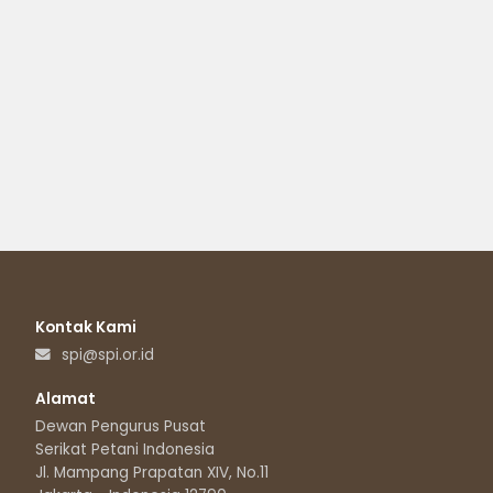
Kontak Kami
spi@spi.or.id
Alamat
Dewan Pengurus Pusat
Serikat Petani Indonesia
Jl. Mampang Prapatan XIV, No.11