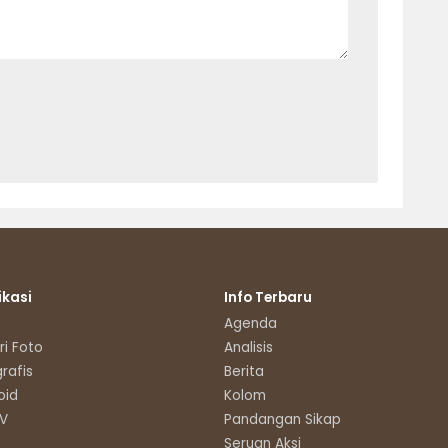
ikasi
Info Terbaru
Agenda
ri Foto
Analisis
grafis
Berita
oid
Kolom
TV
Pandangan Sikap
Seruan Aksi