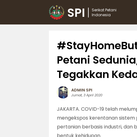
SPI
Serikat Petani
Indonesia
#StayHomeButN
Petani Sedunia
Tegakkan Keda
ADMIN SPI
Jumat, 3 April 2020
JAKARTA. COVID-19 telah melumpu
mengekspos kerentanan sistem pa
pertanian berbasis industri, da
bentuk kehidupan.