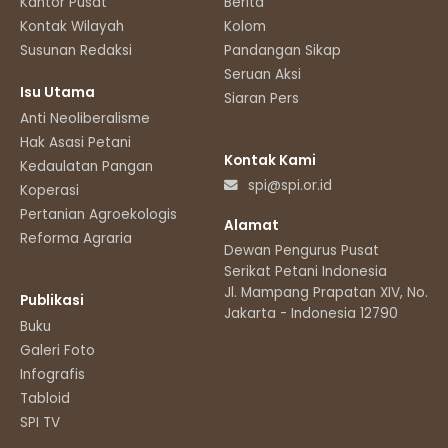
Kantor Pusat
Berita
Kontak Wilayah
Kolom
Susunan Redaksi
Pandangan Sikap
Seruan Aksi
Isu Utama
Siaran Pers
Anti Neoliberalisme
Hak Asasi Petani
Kontak Kami
Kedaulatan Pangan
spi@spi.or.id
Koperasi
Pertanian Agroekologis
Alamat
Reforma Agraria
Dewan Pengurus Pusat
Serikat Petani Indonesia
Jl. Mampang Prapatan XIV, No.11
Publikasi
Jakarta - Indonesia 12790
Buku
Galeri Foto
Infografis
Tabloid
SPI TV