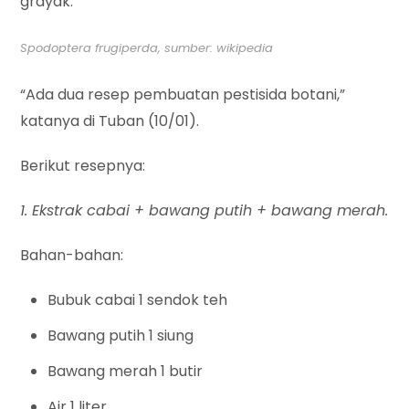
grayak.
Spodoptera frugiperda, sumber: wikipedia
“Ada dua resep pembuatan pestisida botani,”
katanya di Tuban (10/01).
Berikut resepnya:
1. Ekstrak cabai + bawang putih + bawang merah.
Bahan-bahan:
Bubuk cabai 1 sendok teh
Bawang putih 1 siung
Bawang merah 1 butir
Air 1 liter